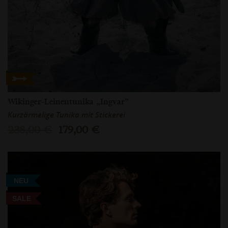
Wikinger-Leinentunika „Ingvar”
Kurzärmelige Tunika mit Stickerei
238,00 €
179,00 €
NEU
SALE