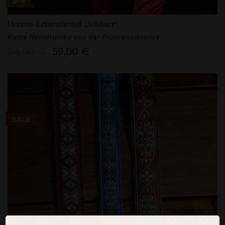
Herren-Leinenhemd „Söldner“
Kurze Hemdtunika aus der Frührenaissance
84,00 €
59,00 €
SALE