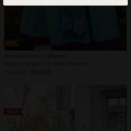
Mittelalter breiter Stoffgürtel
Langer Leinengürtel mit Borte & Quasten
79,00 €
59,00 €
SALE