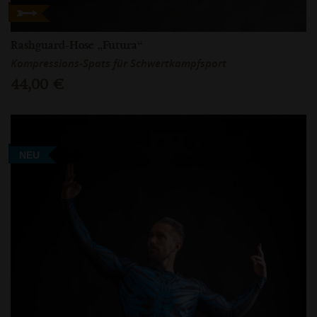
Rashguard-Hose „Futura“
Kompressions-Spats für Schwertkampfsport
44,00 €
NEU