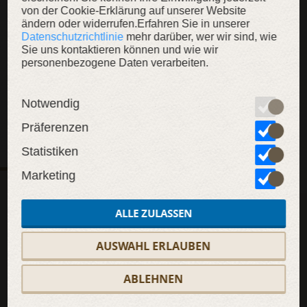
von der Cookie-Erklärung auf unserer Website
ändern oder widerrufen.Erfahren Sie in unserer
Datenschutzrichtlinie
mehr darüber, wer wir sind, wie
Messinggürtel „Spinnwebe”
Fantasy Ring „Spinnwebe“
Sie uns kontaktieren können und wie wir
Lasergeschnittener Halloween
Geschwärzter Messingring mit
Damen
personenbezogene Daten verarbeiten.
Gürtel
Emaille
Leder
129,00 €
99,00 €
39,00 €
29,00 €
139,
Notwendig
Präferenzen
Statistiken
Marketing
FEEDBACKS
KOMMENTARE
(0)
(0)
Ihr Feedback muss genehmigt werden. Melden Sie sich auf
ALLE ZULASSEN
unserer Website an, um schneller posten zu können
AUSWAHL ERLAUBEN
ABLEHNEN