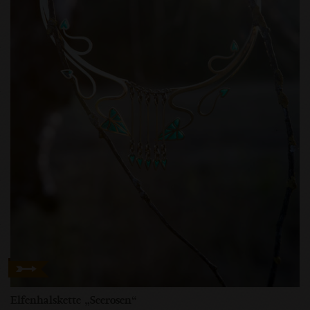
Elfenhalskette „Seerosen“