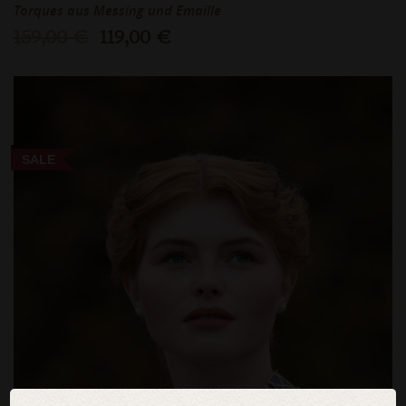
Torques aus Messing und Emaille
159,00 €
119,00 €
SALE