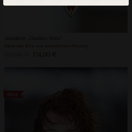
Amtskette „Dunkler Stern”
Kette von Büro aus emailliertem Messing
219,00 €
174,00 €
SALE