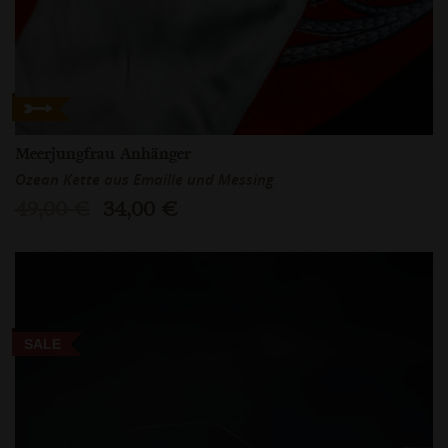
Meerjungfrau Anhänger
Ozean Kette aus Emaille und Messing
49,00 €
34,00 €
SALE