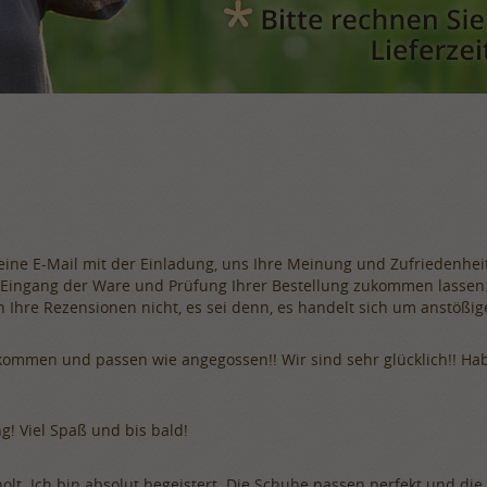
eine E-Mail mit der Einladung, uns Ihre Meinung und Zufriedenheit
Eingang der Ware und Prüfung Ihrer Bestellung zukommen lassen. B
n Ihre Rezensionen nicht, es sei denn, es handelt sich um anstößig
gekommen und passen wie angegossen!! Wir sind sehr glücklich!! H
! Viel Spaß und bis bald!
olt. Ich bin absolut begeistert. Die Schuhe passen perfekt und die 