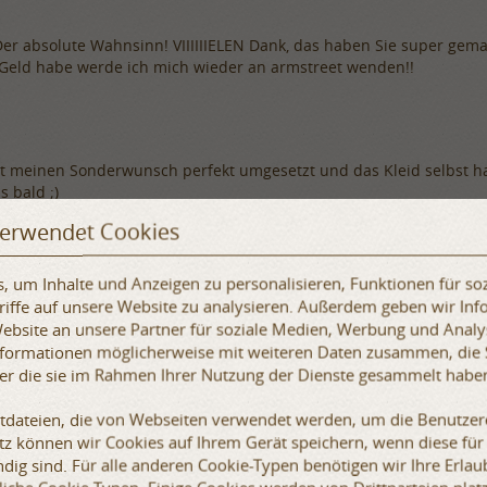
Der absolute Wahnsinn! VIIIIIIELEN Dank, das haben Sie super gem
Geld habe werde ich mich wieder an armstreet wenden!!
bt meinen Sonderwunsch perfekt umgesetzt und das Kleid selbst ha
s bald ;)
verwendet Cookies
 um Inhalte und Anzeigen zu personalisieren, Funktionen für so
hon erhalten und das Kleid passt perfekt, ist wunderschön und toll
iffe auf unsere Website zu analysieren. Außerdem geben wir Inf
bsite an unsere Partner für soziale Medien, Werbung und Analy
Informationen möglicherweise mit weiteren Daten zusammen, die 
der die sie im Rahmen Ihrer Nutzung der Dienste gesammelt habe
ist eher als erwartet angekommen und ist genau wie beschrieben g
xtdateien, die von Webseiten verwendet werden, um die Benutzere
ngliche Sorge soviel Geld ins Ausland zu überweisen ist verflogen 
etz können wir Cookies auf Ihrem Gerät speichern, wenn diese für
-Code 83062900000 (Statuetten und andere Ziergegenstände, aus u
klassig und sicher verpackt. Danke nochmal!
dig sind. Für alle anderen Cookie-Typen benötigen wir Ihre Erlaub