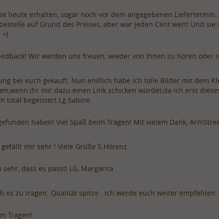
e heute erhalten, sogar noch vor dem angegebenen Liefertermin. S
 bestelle auf Grund des Preises, aber war jeden Cent wert! Und sie 
 =)
n Feedback! Wir werden uns freuen, wieder von Ihnen zu hören oder 
ung bei euch gekauft. Nun endlich habe ich tolle Bilder mit dem K
en,wenn ihr mir dazu einen Link schicken würdet,da ich erst dies
h total begeistert.Lg Sabine
on gefunden haben! Viel Spaß beim Tragen! Mit vielem Dank, ArmStr
gefällt mir sehr ! Viele Grüße S.Hörenz
sehr, dass es passt! LG, Margarita
 es zu tragen. Qualität spitze . Ich werde euch weiter empfehlen. 
im Tragen!