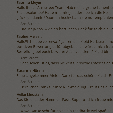
Sabrina Meyer:
Hallo liebes Armstreet-Team! Hab meine grüne Leinenhos
Sitz absolut top! Hatte mit mir gehadert, ob ich die Hose
glücklich damit *Daumen hoch* Kann sie nur empfehlen
ArmStreet:
Das ist ja cool!)) Vielen herzlichen Dank für solch ei
Sabine Meiser:
Hallo!!Ich habe vor etwa 2 Jahren das Kleid Herbststimm
positiven Bewertung dafür abgeben.Ich würde mich freu
Bestellung bei euch bewerte.Auch von dem 2.Kleid bin ic
ArmStreet:
Sehr schön ist es, dass Sie Zeit für solche Fotosessi
Susanne Hörenz:
Es ist angekommen.Vielen Dank für das schöne Kleid . Es 
ArmStreet:
Herzlichen Dank für Ihre Rückmeldung! Freut uns auch 
Heike Lindstam:
Das Kleid ist der Hammer. Passt Super und ich freue mich
ArmStreet:
Wow! Danke sehr für solch ein Feedback! Viel Spaß be