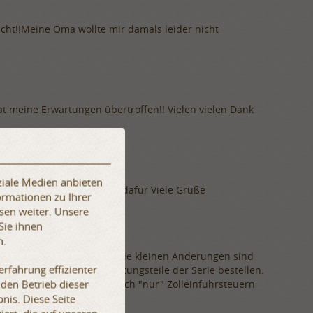
acht!!Meine Oma wollte mir damals leider nicht
t meine Erwartungen übertroffen!! Vielen vielen Dank
ziale Medien anbieten
 verarbeitet. Vielen Dank dafür Viele Grüße
ormationen zu Ihrer
sen weiter. Unsere
Sie ihnen
n.
earbeitet worden. Selbst die kleinen Änderungen sind
rfahrung effizienter
und ich werde weitere Rüstungsteile der Serie bestellen.
 den Betrieb dieser
nedlen Metallen) musste ich "nur" Zolleinfuhrsteuern
nis. Diese Seite