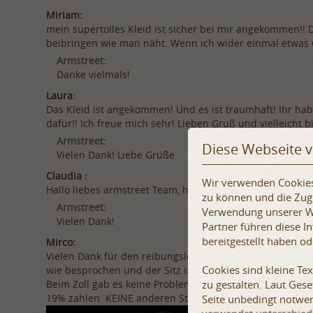
Miriam:
mein supertolles Kleid ist sicher bei mir angekommen!! 
beibringen wie man näht. Wenn ich wider einmal etwas 
Armstreet:
Danke vielmals!
Laura:
Das Kleid ist angekommen! Und es ist traumhaft! Ihr ha
dafür!! Ich freue mich sehr! Lieben Gruß und vielleicht bi
Armstreet:
Diese Webseite 
Vielen Dank! Liebe Grüße
Claudia :
Wir verwenden Cookies,
Hallo liebes armstreet Team, habe heute das Päckchen sc
zu können und die Zugr
Armstreet:
Verwendung unserer We
Vielen Dank!
Partner führen diese 
bereitgestellt haben o
Mirco:
Vielen Dank für den reibungslosen Ablauf! Die Rüstung 
Cookies sind kleine Te
wie besprochen und der Sitz ist einwandfrei. Meine anfä
zu gestalten. Laut Ges
Beim Zoll gab es keine Probleme. Mit der Angabe des HS
19% zahlen. KEINE anderen Steuern. Alles war auch erst
Seite unbedingt notwen