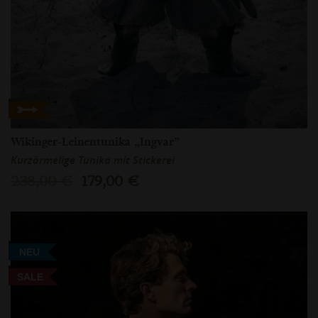
Wikinger-Leinentunika „Ingvar”
Kurzärmelige Tunika mit Stickerei
238,00 €
179,00 €
NEU
SALE