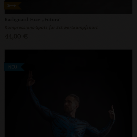
Rashguard-Hose „Futura“
Kompressions-Spats für Schwertkampfsport
44,00 €
NEU