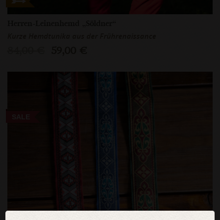
Herren-Leinenhemd „Söldner“
Kurze Hemdtunika aus der Frührenaissance
84,00 €
59,00 €
SALE