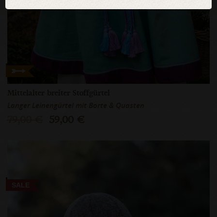
Mittelalter breiter Stoffgürtel
Langer Leinengürtel mit Borte & Quasten
79,00 €
59,00 €
SALE