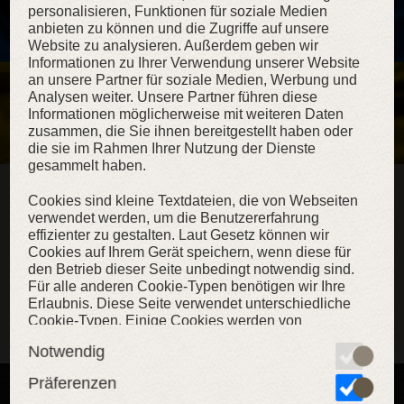
personalisieren, Funktionen für soziale Medien
anbieten zu können und die Zugriffe auf unsere
Website zu analysieren. Außerdem geben wir
Informationen zu Ihrer Verwendung unserer Website
an unsere Partner für soziale Medien, Werbung und
Analysen weiter. Unsere Partner führen diese
Informationen möglicherweise mit weiteren Daten
zusammen, die Sie ihnen bereitgestellt haben oder
die sie im Rahmen Ihrer Nutzung der Dienste
gesammelt haben.
Krieg in der Ukraine und ArmStreet
Cookies sind kleine Textdateien, die von Webseiten
25. Februar, 2022
verwendet werden, um die Benutzererfahrung
effizienter zu gestalten. Laut Gesetz können wir
Die Ukraine hält die Stellung, Armstreet macht dasselbe. Vielen Dank
für all Ihre Unterstützung, stornieren Sie bitte Ihre Bestellungen
Cookies auf Ihrem Gerät speichern, wenn diese für
möglicherweise nicht, und geben Sie uns Zeit, uns neu zu organisieren.
den Betrieb dieser Seite unbedingt notwendig sind.
Lesen Sie mehr in unserem Blog.
mehr
Für alle anderen Cookie-Typen benötigen wir Ihre
Erlaubnis. Diese Seite verwendet unterschiedliche
buhurt
Cookie-Typen. Einige Cookies werden von
Drittparteien platziert, die auf unseren Seiten
Notwendig
erscheinen. Sie können Ihre Einwilligung jederzeit
von der Cookie-Erklärung auf unserer Website
Präferenzen
ändern oder widerrufen.Erfahren Sie in unserer