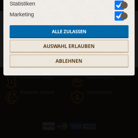
Datenschutzrichtlinie
mehr darüber, wer wir sind, wie
Statistiken
Sie uns kontaktieren können und wie wir
personenbezogene Daten verarbeiten.
Marketing
Newsletter abonnieren!
ALLE ZULASSEN
AUSWAHL ERLAUBEN
ABONNIEREN
ABLEHNEN
Exklusives Design
Maßanfertigung
Weltweiter Versand
Versandschutz