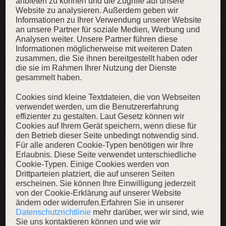
anbieten zu können und die Zugriffe auf unsere
Website zu analysieren. Außerdem geben wir
WEITERE INHALTE
Informationen zu Ihrer Verwendung unserer Website
an unsere Partner für soziale Medien, Werbung und
Analysen weiter. Unsere Partner führen diese
Informationen möglicherweise mit weiteren Daten
zusammen, die Sie ihnen bereitgestellt haben oder
die sie im Rahmen Ihrer Nutzung der Dienste
SALE
SALE
SAL
gesammelt haben.
Cookies sind kleine Textdateien, die von Webseiten
verwendet werden, um die Benutzererfahrung
effizienter zu gestalten. Laut Gesetz können wir
Cookies auf Ihrem Gerät speichern, wenn diese für
den Betrieb dieser Seite unbedingt notwendig sind.
Für alle anderen Cookie-Typen benötigen wir Ihre
Erlaubnis. Diese Seite verwendet unterschiedliche
Cookie-Typen. Einige Cookies werden von
Lamellen Rüstung, rostfreier Stahl
Rüstungsset „Der Raubvogel“
Drittparteien platziert, die auf unseren Seiten
erscheinen. Sie können Ihre Einwilligung jederzeit
Mongolische Lamellenrüstung
Geschiente Rüstung mit
Schale
von der Cookie-Erklärung auf unserer Website
Brigantine
Schult
1.089,00 €
ändern oder widerrufen.Erfahren Sie in unserer
5.189,00 €
434,
979,00 €
Datenschutzrichtlinie
mehr darüber, wer wir sind, wie
4.669,00 €
Sie uns kontaktieren können und wie wir