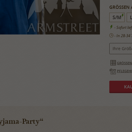
​GRÖSSEN 
S/M
- Sofort lie
- In 28-34 
Ihre Größ
​GRÖSSEN
PFLEGEH
Pyjama-Party“