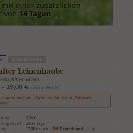
R
​MASSGEFERTIGT
alter Leinenhaube
 aus feinem Leinen
 - 29,00 €
(ohne MwSt)
formationen finden Sie in der Kollektion „Zeitloses
alter“
erung
6,00 €
erung dauert
23-28 Tage
rung
17,00 €
nach
Deutschland