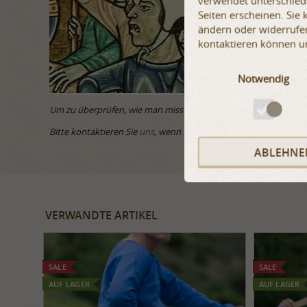
verwendet unterschiedl
Seiten erscheinen. Sie
ändern oder widerrufen
kontaktieren können u
Notwendig
Um zu überprüfen, wie man misst klicken Sie bitte
hier
.
Bitte kontaktieren Sie
uns
, wenn Sie weitere Fragen haben.
ABLEHNE
VERWANDTE ARTIKEL
SALE
SALE
AUF LAGER
AUF LAGER