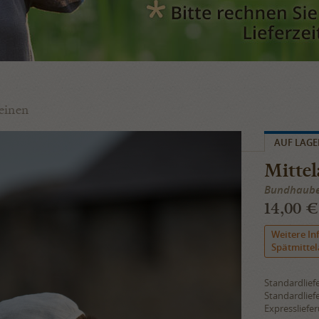
Leinen
AUF LAGE
Mittel
Bundhaube
14,00 €
Weitere In
Spätmittel
Standardlief
Standardlief
Expressliefe