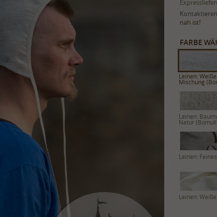
Expressliefe
Kontaktieren 
nah ist!
FARBE WÄ
Leinen: Weiße
Mischung (Bom
Leinen: Baum
Natur (Bomull
Leinen: Feine
Leinen: Weiße