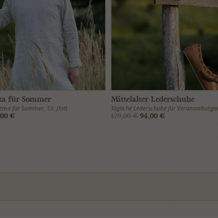
ka für Sommer
Mittelalter Lederschuhe
emd für Sommer, 13. Jhdt
Tägliche Lederschuhe für Veranstaltunge
,00 €
129,00 €
94,00 €