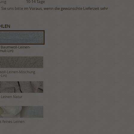
rung
10-14 Tage
Sie uns bitte
im Voraus, wenn die gewünschte Lieferzeit sehr
HLEN
 Baumwoll-Leinen-
ull-Lin)
woll-Leinen-Mischung
-Lin)
s Leinen Natur
s feines Leinen