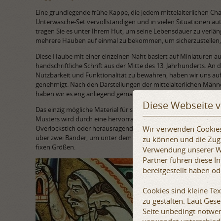
Eine grundlegende frühe Kappe, die jedem mittelalterlichen Chara
Unterwäsche-Set vervollständigen und in vielen Situationen au
tragen Sie es unter Ihrem Hut, um seine Lebensdauer zu verlän
mehrere Hauben auf einmal zu bekommen, um sicherzustellen, 
Diese Haube mit einer einzelnen Naht basiert auf Miniaturen a
handschriftliche Schrift aus der Mitte des 13. Jahrhunderts. An 
Nutzbarkeit und Funktionalität zu bewahren, haben wir uns au
genehmigt. Nach den Darstellungen der mittelalterlichen Männe
haben wir es eng anliegend gemacht, aber nicht zu tief.
Diese Webseite 
Das einzig mögliche Material für solch eine universelle Kappe is
Musters wird durch eine hervorragende Verarbeitung ergänzt: d
Wir verwenden Cookies,
Overlockstich oder herausragende Fäden. Die Kanten sind mit e
über zwei Bänder, um unter dem Kinn zu binden oder ungebunden
zu können und die Zugr
fixen Größen.
Verwendung unserer We
Partner führen diese 
bereitgestellt haben o
Cookies sind kleine Te
zu gestalten. Laut Ges
Seite unbedingt notwen