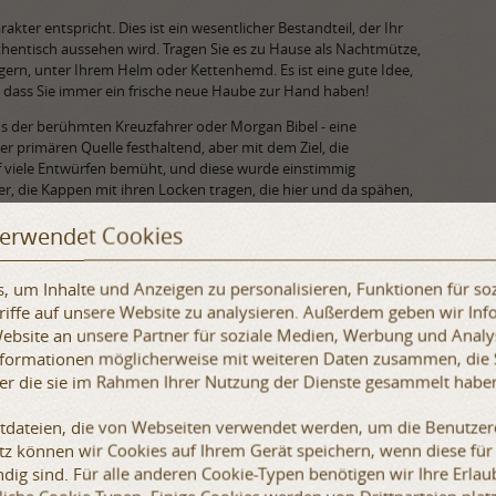
kter entspricht. Dies ist ein wesentlicher Bestandteil, der Ihr
thentisch aussehen wird. Tragen Sie es zu Hause als Nachtmütze,
gern, unter Ihrem Helm oder Kettenhemd. Es ist eine gute Idee,
dass Sie immer ein frische neue Haube zur Hand haben!
us der berühmten Kreuzfahrer oder Morgan Bibel - eine
der primären Quelle festhaltend, aber mit dem Ziel, die
f viele Entwürfen bemüht, und diese wurde einstimmig
r, die Kappen mit ihren Locken tragen, die hier und da spähen,
verwendet Cookies
t ungefärbtes echtes Leinen. Eine perfekte Einfachheit des
ie beiden Teile sind mit ordentlichen Nähten verbunden, kein
 um Inhalte und Anzeigen zu personalisieren, Funktionen für so
iner Schrägbandeinfassung von 0,5 cm breit bedeckt. Es verfügt
 für einen entspannten Blick zu lassen. Erhältlich in zwei
iffe auf unsere Website zu analysieren. Außerdem geben wir Inf
bsite an unsere Partner für soziale Medien, Werbung und Analy
Informationen möglicherweise mit weiteren Daten zusammen, die 
der die sie im Rahmen Ihrer Nutzung der Dienste gesammelt habe
xtdateien, die von Webseiten verwendet werden, um die Benutzere
etz können wir Cookies auf Ihrem Gerät speichern, wenn diese für
dig sind. Für alle anderen Cookie-Typen benötigen wir Ihre Erlaub