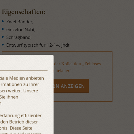
Eigenschaften:
Zwei Bänder;
einzelne Naht;
Schrägband;
Entwurf typisch für 12-14. Jhdt.
Dieser Artikel ist Teil der Kollektion „Zeitloses
Spätmittelalter“
ziale Medien anbieten
ormationen zu Ihrer
KOLLEKTION ANZEIGEN
sen weiter. Unsere
Sie ihnen
n.
rfahrung effizienter
 den Betrieb dieser
nis. Diese Seite