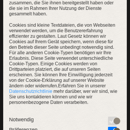
zusammen, die Sie ihnen bereitgestellt haben oder
die sie im Rahmen Ihrer Nutzung der Dienste
gesammelt haben.
Kinder Lange Tunika für Halloween
Kurzärmliges Leinenkleid für Kinder
Cookies sind kleine Textdateien, die von Webseiten
verwendet werden, um die Benutzererfahrung
119,00 €
94,00 €
effizienter zu gestalten. Laut Gesetz können wir
Cookies auf Ihrem Gerät speichern, wenn diese für
den Betrieb dieser Seite unbedingt notwendig sind.
Für alle anderen Cookie-Typen benötigen wir Ihre
Erlaubnis. Diese Seite verwendet unterschiedliche
Cookie-Typen. Einige Cookies werden von
Drittparteien platziert, die auf unseren Seiten
SALE
erscheinen. Sie können Ihre Einwilligung jederzeit
von der Cookie-Erklärung auf unserer Website
LIMITIERT
ändern oder widerrufen.Erfahren Sie in unserer
Datenschutzrichtlinie
mehr darüber, wer wir sind, wie
Sie uns kontaktieren können und wie wir
personenbezogene Daten verarbeiten.
Notwendig
Präferenzen