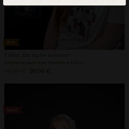
T-Shirt „Ein Tag bei ArmStreet“
Limitiertes besticktes Patchwork-T-Shirt
59,00 €
39,00 €
SALE