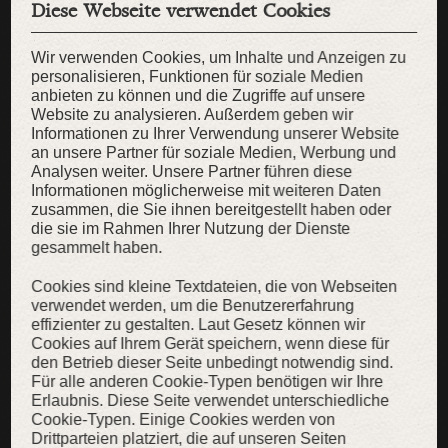
Diese Webseite verwendet Cookies
Wir verwenden Cookies, um Inhalte und Anzeigen zu
personalisieren, Funktionen für soziale Medien
anbieten zu können und die Zugriffe auf unsere
Website zu analysieren. Außerdem geben wir
Informationen zu Ihrer Verwendung unserer Website
an unsere Partner für soziale Medien, Werbung und
Analysen weiter. Unsere Partner führen diese
Informationen möglicherweise mit weiteren Daten
zusammen, die Sie ihnen bereitgestellt haben oder
die sie im Rahmen Ihrer Nutzung der Dienste
gesammelt haben.
Cookies sind kleine Textdateien, die von Webseiten
verwendet werden, um die Benutzererfahrung
effizienter zu gestalten. Laut Gesetz können wir
T-Shirt „Nacht in ArmStreet“
Cookies auf Ihrem Gerät speichern, wenn diese für
den Betrieb dieser Seite unbedingt notwendig sind.
Limitiertes besticktes Patchwork-T-Shirt
Für alle anderen Cookie-Typen benötigen wir Ihre
69,00 €
49,00 €
Erlaubnis. Diese Seite verwendet unterschiedliche
Cookie-Typen. Einige Cookies werden von
Drittparteien platziert, die auf unseren Seiten