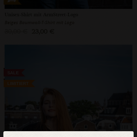
Unisex-Shirt mit ArmStreet-Logo
Beiges Baumwoll-T-Shirt mit Logo
30,00 €
23,00 €
SALE
LIMITIERT