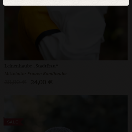
Leinenhaube „Stadtfrau“
Mittelalter Frauen Bundhaube
30,00 €
24,00 €
SALE