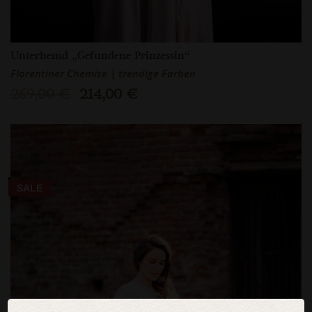
Unterhemd „Gefundene Prinzessin“
Florentiner Chemise | trendige Farben
269,00 €
214,00 €
SALE