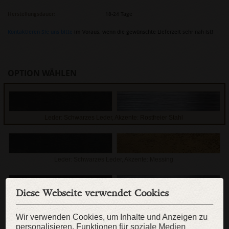
Herstellungsdauer:
18-24 Tage
Kontaktieren Sie uns bitte
im Voraus, wenn die gewünschte Lieferzeit sehr nah ist!
OPTION WÄHLEN
Leder: Schwarzes Leder, Akzente: Rostfreier Stahl
Leder: Schwarzes Leder, Akzente: Messing
Diese Webseite verwendet Cookies
Leder: Dunkelbraunes Leder, Akzente: Rostfreier Stahl
Wir verwenden Cookies, um Inhalte und Anzeigen zu
WEITERE OPTIONEN
personalisieren, Funktionen für soziale Medien