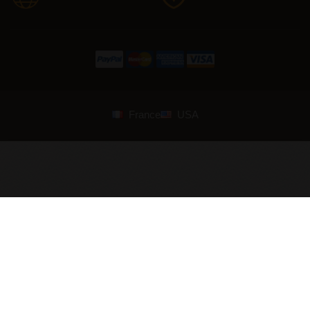
France
USA