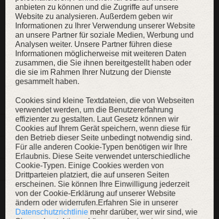
anbieten zu können und die Zugriffe auf unsere
Website zu analysieren. Außerdem geben wir
Informationen zu Ihrer Verwendung unserer Website
an unsere Partner für soziale Medien, Werbung und
Analysen weiter. Unsere Partner führen diese
KAUFEN
Informationen möglicherweise mit weiteren Daten
zusammen, die Sie ihnen bereitgestellt haben oder
die sie im Rahmen Ihrer Nutzung der Dienste
gesammelt haben.
ZUR WUNSCHLISTE
Cookies sind kleine Textdateien, die von Webseiten
verwendet werden, um die Benutzererfahrung
effizienter zu gestalten. Laut Gesetz können wir
BESCHREIBUNG
Cookies auf Ihrem Gerät speichern, wenn diese für
den Betrieb dieser Seite unbedingt notwendig sind.
Für alle anderen Cookie-Typen benötigen wir Ihre
MASSE
Erlaubnis. Diese Seite verwendet unterschiedliche
Cookie-Typen. Einige Cookies werden von
MATERIALLEN
Drittparteien platziert, die auf unseren Seiten
erscheinen. Sie können Ihre Einwilligung jederzeit
von der Cookie-Erklärung auf unserer Website
WEITERE INHALTE
ändern oder widerrufen.Erfahren Sie in unserer
Datenschutzrichtlinie
mehr darüber, wer wir sind, wie