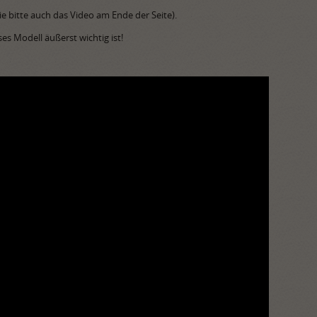
e bitte auch das Video am Ende der Seite).
ses Modell äußerst wichtig ist!