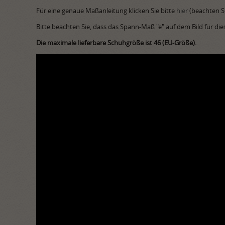
Für eine genaue Maßanleitung klicken Sie bitte
hier
(beachten Si
Bitte beachten Sie, dass das Spann-Maß "e" auf dem Bild für die
Die maximale lieferbare Schuhgröße ist 46 (EU-Größe).