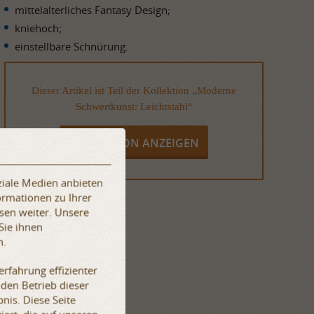
mittelalterliches Fantasy Design;
kniehoch;
einstellbare Schnürung.
Dieser Artikel ist Teil der Kollektion „Moderne
Schwertkunst: Leichtstahl“
KOLLEKTION ANZEIGEN
ziale Medien anbieten
ormationen zu Ihrer
sen weiter. Unsere
Sie ihnen
n.
rfahrung effizienter
 den Betrieb dieser
nis. Diese Seite