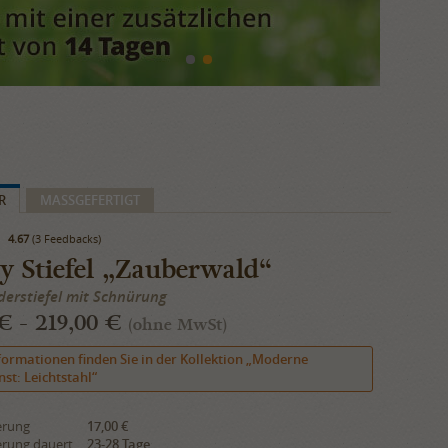
R
​MASSGEFERTIGT
4.67
(3 Feedbacks)
y Stiefel „Zauberwald“
derstiefel mit Schnürung
€ - 219,00 €
(ohne MwSt)
formationen finden Sie in der Kollektion „Moderne
st: Leichtstahl“
erung
17,00 €
erung dauert
23-28 Tage