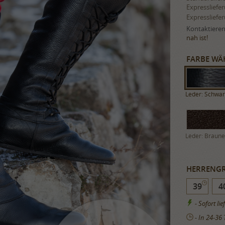
Expressliefe
Expressliefe
Kontaktieren 
nah ist!
FARBE WÄ
Leder: Schwar
Leder: Braune
HERRENGR
39
4
- Sofort lie
- In 24-36 