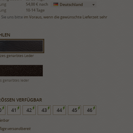
rung
54,00 €
nach
Deutschland
rung
10-14 Tage
Sie uns bitte
im Voraus, wenn die gewünschte Lieferzeit sehr
HLEN
zes genarbtes Leder
s genarbtes leder
ÖSSEN VERFÜGBAR
0
41
42
43
44
45
46
ferbar
Tage versandbereit