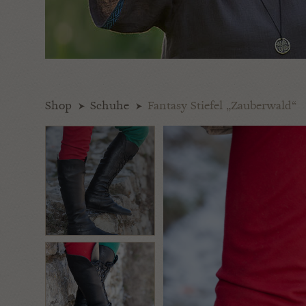
Shop
Schuhe
Fantasy Stiefel „Zauberwald“