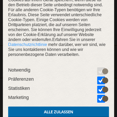
den Betrieb dieser Seite unbedingt notwendig sind.
BESCHREIBUNG
Für alle anderen Cookie-Typen benötigen wir Ihre
Erlaubnis. Diese Seite verwendet unterschiedliche
MATERIALIEN
Cookie-Typen. Einige Cookies werden von
Drittparteien platziert, die auf unseren Seiten
EIGENSCHAFTEN
erscheinen. Sie können Ihre Einwilligung jederzeit
von der Cookie-Erklärung auf unserer Website
ändern oder widerrufen.Erfahren Sie in unserer
Datenschutzrichtlinie
mehr darüber, wer wir sind, wie
Sie uns kontaktieren können und wie wir
Dieser Artikel ist Teil der Kollektion „Wikinger“
personenbezogene Daten verarbeiten.
KOLLEKTION ANZEIGEN
Notwendig
Präferenzen
Statistiken
WEITERE INHALTE
Marketing
ALLE ZULASSEN