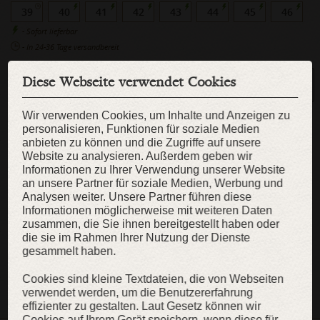
39
40
41
42
43
44
45
46
- Sofort lieferbar
- In 24-36 Tage versandbereit
Diese Webseite verwendet Cookies
Ihre Größe nicht da?
Dann fertigen wir alles nach Maß
Wir verwenden Cookies, um Inhalte und Anzeigen zu
personalisieren, Funktionen für soziale Medien
anbieten zu können und die Zugriffe auf unsere
GRÖSSENTABELLE FÜR SCHUHE
Website zu analysieren. Außerdem geben wir
PFLEGEHINWEISE
Informationen zu Ihrer Verwendung unserer Website
an unsere Partner für soziale Medien, Werbung und
Analysen weiter. Unsere Partner führen diese
Informationen möglicherweise mit weiteren Daten
KAUFEN
zusammen, die Sie ihnen bereitgestellt haben oder
die sie im Rahmen Ihrer Nutzung der Dienste
gesammelt haben.
ZUR WUNSCHLISTE
Cookies sind kleine Textdateien, die von Webseiten
verwendet werden, um die Benutzererfahrung
effizienter zu gestalten. Laut Gesetz können wir
Cookies auf Ihrem Gerät speichern, wenn diese für