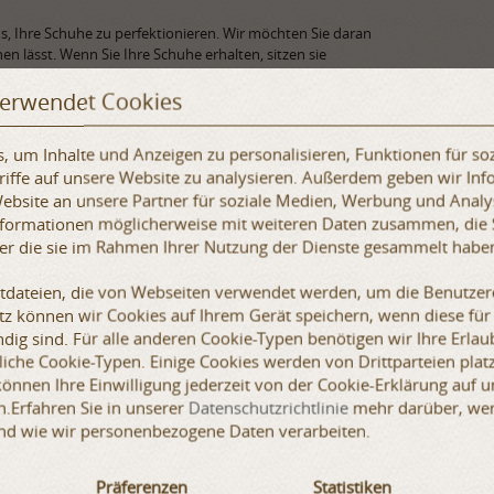
uns, Ihre Schuhe zu perfektionieren. Wir möchten Sie daran
nen lässt. Wenn Sie Ihre Schuhe erhalten, sitzen sie
passt es sich der Form Ihres Fußes an.
verwendet Cookies
tionen empfehlen wir, lockerere Schuhe zu bestellen, da
 um Inhalte und Anzeigen zu personalisieren, Funktionen für so
ße auszuwählen, klicken Sie bitte hier (siehe Video unten auf
iffe auf unsere Website zu analysieren. Außerdem geben wir Inf
nmaß „e“ zwingend erforderlich ist. Die maximale Größe, die wir
bsite an unsere Partner für soziale Medien, Werbung und Analy
Informationen möglicherweise mit weiteren Daten zusammen, die 
der die sie im Rahmen Ihrer Nutzung der Dienste gesammelt habe
xtdateien, die von Webseiten verwendet werden, um die Benutzere
etz können wir Cookies auf Ihrem Gerät speichern, wenn diese für
dig sind. Für alle anderen Cookie-Typen benötigen wir Ihre Erlaub
iche Cookie-Typen. Einige Cookies werden von Drittparteien platz
 können Ihre Einwilligung jederzeit von der Cookie-Erklärung auf 
.Erfahren Sie in unserer
Datenschutzrichtlinie
mehr darüber, wer 
nd wie wir personenbezogene Daten verarbeiten.
Präferenzen
Statistiken