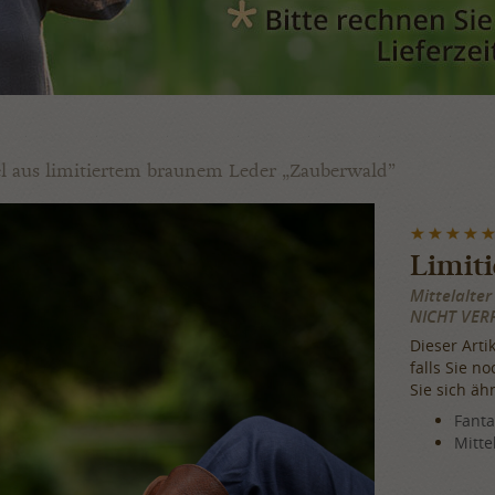
fel aus limitiertem braunem Leder „Zauberwald”
Limiti
Mittelalter
NICHT VER
Dieser Artik
falls Sie n
Sie sich äh
Fant
Mittel