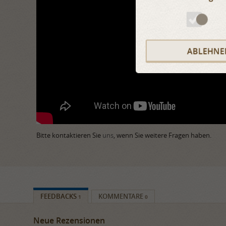
ABLEHNE
Bitte kontaktieren Sie
uns
, wenn Sie weitere Fragen haben.
FEEDBACKS
KOMMENTARE
1
0
Neue Rezensionen