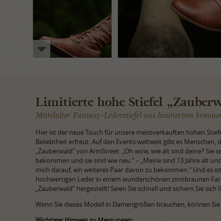
Limitierte hohe Stiefel „Zauber
Mittelalter Fantasy-Lederstiefel aus limitiertem braun
Hier ist der neue Touch für unsere meistverkauften hohen Stief
Beliebtheit erfreut. Auf den Events weltweit gibt es Menschen, d
„Zauberwald” von ArmStreet. „Oh wow, wie alt sind deine? Sie s
bekommen und sie sind wie neu.“ – „Meine sind 13 Jahre alt und
mich darauf, ein weiteres Paar davon zu bekommen.“ Und es ist 
hochwertigen Leder in einem wunderschönen zimtbraunen Farb
„Zauberwald” hergestellt! Seien Sie schnell und sichern Sie sich 
Wenn Sie dieses Modell in Damengrößen brauchen, können Sie d
Wichtiger Hinweis zu Messungen: