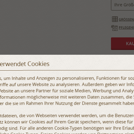
Ihre Größ
GRÖSSENT
PFLEGEH
verwendet Cookies
 um Inhalte und Anzeigen zu personalisieren, Funktionen für so
iffe auf unsere Website zu analysieren. Außerdem geben wir Inf
bsite an unsere Partner für soziale Medien, Werbung und Analy
Informationen möglicherweise mit weiteren Daten zusammen, die 
ditioneller historischer Designs, fantasievoller Ästhetik und
der die sie im Rahmen Ihrer Nutzung der Dienste gesammelt habe
ls.
xtdateien, die von Webseiten verwendet werden, um die Benutzere
etz können wir Cookies auf Ihrem Gerät speichern, wenn diese für
allhart aussehen und Teil eines Fantasy- oder Sci-Fi-Kostüms
r einfarbigen Heritage-Version bestellen) und außerdem nicht nur
dig sind. Für alle anderen Cookie-Typen benötigen wir Ihre Erlaub
eiten, die das Leben des Schwertfechters besser machen.