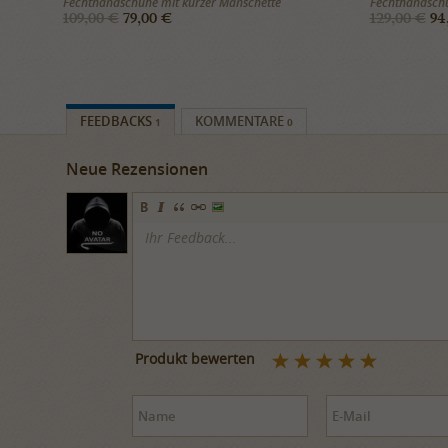
Fechthandschuhe mit kurzer Manschette
Fechthandschu
109,00 €
79,00 €
129,00 €
94
FEEDBACKS
KOMMENTARE
1
0
Neue Rezensionen
Produkt bewerten