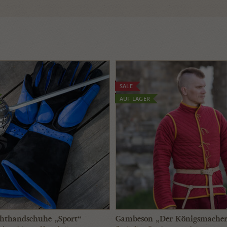
SALE
AUF LAGER
thandschuhe „Sport“
Gambeson „Der Königsmache