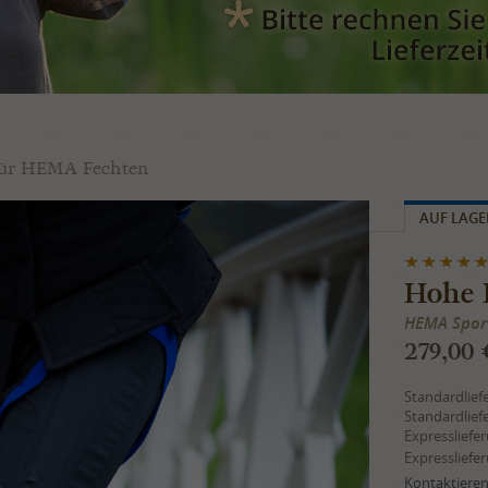
 für HEMA Fechten
AUF LAGE
Hohe F
HEMA Sport
279,00 
Standardlief
Standardlief
Expressliefe
Expressliefe
Kontaktieren 