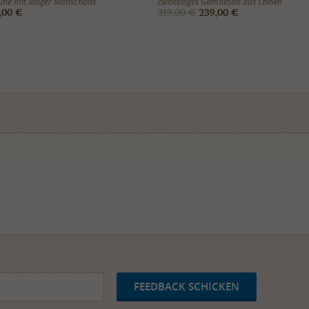
he mit langer Manschette
Zweiteiliges Gambeson aus Leinen
,00 €
319,00 €
239,00 €