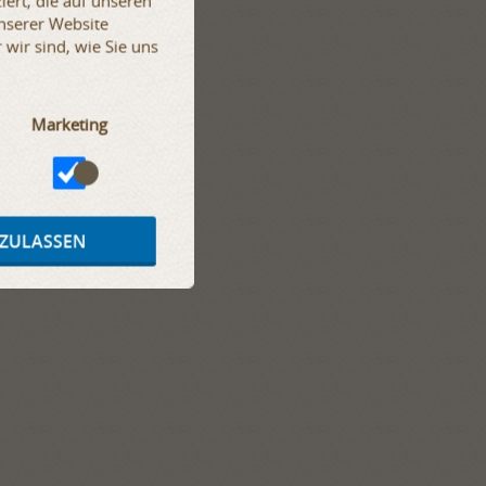
iert, die auf unseren
schmale Passform;
unserer Website
Knöchelstütze;
wir sind, wie Sie uns
kniehoch;
3D-Mesh-Futter.
Marketing
 ZULASSEN