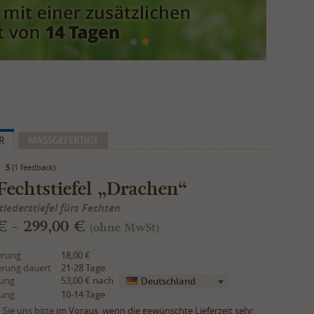
R
​MASSGEFERTIGT
5
(1 feedback)
echtstiefel „Drachen“
lederstiefel fürs Fechten
€ - 299,00 €
(ohne MwSt)
erung
18,00 €
erung dauert
21-28 Tage
rung
53,00 €
nach
Deutschland
rung
10-14 Tage
Sie uns bitte
im Voraus, wenn die gewünschte Lieferzeit sehr