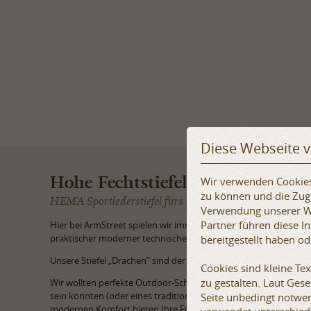
Diese Webseite 
Hohe Fechtstiefel „Drachen“
Wir verwenden Cookies,
zu können und die Zugr
HEMA Sportlederstiefel fürs Fechten
Verwendung unserer We
Partner führen diese 
Hier bei ArmStreet spielen wir immer gerne mit der Mischung tra
praktischer moderner technischer Lösungen.
bereitgestellt haben o
Unsere Stiefel „Drachen” sind der nächste Schritt desselben Spie
Cookies sind kleine Te
zu gestalten. Laut Ges
Wir wollten perfekte Outdoor-Schwertkampfstiefel bauen, die kn
sein könnten (oder eines traditionelleren, wenn Sie sie in eine
Seite unbedingt notwen
modernen Komfort bieten Ihre Füße, sondern einige Besonderh