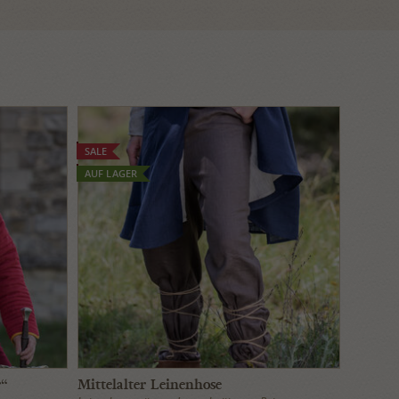
SALE
AUF LAGER
r“
Mittelalter Leinenhose