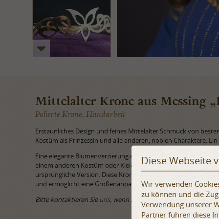
Mittelalter Krone aus Messing „
Polierte Krone, Handarbeit
Erstaunliches Design und feines Mittelalter Schmuck von bester 
Kostüm als Prinzessin und alle anderen, noblen Charaktere. 
Eine elegante Blumenverzierung entspricht dem Muster des Kl
Diese Webseite 
einem anderen Kostüm oder Kleid auch tragen. Wir haben es neu 
ursprüngliche Version. Diese Krone hat einen „Einheitsgröße“-V
Wir verwenden Cookies,
und ermöglicht eine Größenanpassung für verschiedene Schleie
zu können und die Zugr
Bitte kontaktieren Sie
uns
, wenn Sie weitere Fragen haben.
Verwendung unserer We
Partner führen diese 