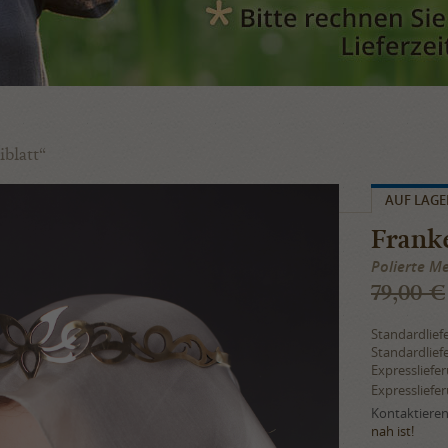
blatt“
AUF LAGE
Frank
Polierte M
79,00 €
Standardlief
Standardlief
Expressliefe
Expressliefe
Kontaktieren 
nah ist!