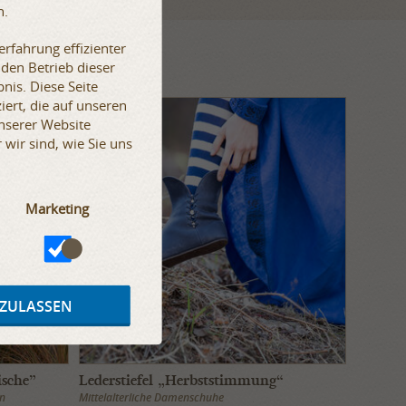
n.
rfahrung effizienter
 den Betrieb dieser
nis. Diese Seite
iert, die auf unseren
unserer Website
wir sind, wie Sie uns
SALE
AUF LAGER
Marketing
 ZULASSEN
ische”
Lederstiefel „Herbststimmung“
en
Mittelalterliche Damenschuhe