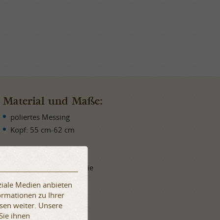
Material und Maße:
poliertes Messing
Kopf: 55 cm-62 cm
Mehr Details:
Cut-through Technologie
einzigartiges Design
ziale Medien anbieten
Einheitsgröße
ormationen zu Ihrer
sen weiter. Unsere
Sie ihnen