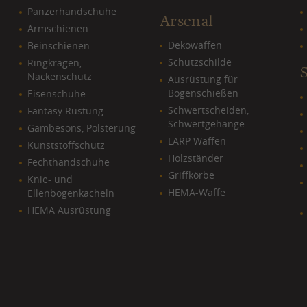
Panzerhandschuhe
Arsenal
Armschienen
Dekowaffen
Beinschienen
Schutzschilde
Ringkragen,
Nackenschutz
Ausrüstung für
Bogenschießen
Eisenschuhe
Schwertscheiden,
Fantasy Rüstung
Schwertgehänge
Gambesons, Polsterung
LARP Waffen
Kunststoffschutz
Holzständer
Fechthandschuhe
Griffkörbe
Knie- und
HEMA-Waffe
Ellenbogenkacheln
HEMA Ausrüstung