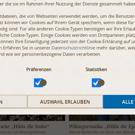
der die sie im Rahmen Ihrer Nutzung der Dienste gesammelt habe
xtdateien, die von Webseiten verwendet werden, um die Benutzere
etz können wir Cookies auf Ihrem Gerät speichern, wenn diese für
dig sind. Für alle anderen Cookie-Typen benötigen wir Ihre Erlaub
iche Cookie-Typen. Einige Cookies werden von Drittparteien platz
 können Ihre Einwilligung jederzeit von der Cookie-Erklärung auf 
.Erfahren Sie in unserer
Datenschutzrichtlinie
mehr darüber, wer 
SALE
nd wie wir personenbezogene Daten verarbeiten.
Präferenzen
Statistiken
N
AUSWAHL ERLAUBEN
ALLE
sche „Hilda die Stolze“
Wikingertunika „Hilda die Ep
rtasche mit Messingakzenten
Weiche Wolltunika mit Borte und Akzent