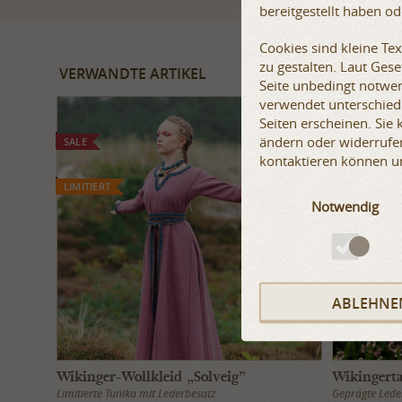
bereitgestellt haben o
Cookies sind kleine Te
zu gestalten. Laut Ges
VERWANDTE ARTIKEL
Seite unbedingt notwen
verwendet unterschiedl
Seiten erscheinen. Sie
ändern oder widerrufen
SALE
SALE
kontaktieren können u
AUF LAGER
LIMITIERT
Notwendig
ABLEHNE
Wikinger-Wollkleid „Solveig”
Wikingerta
Limitierte Tunika mit Lederbesatz
Geprägte Lede