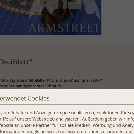
Dreiblatt“
Qualität. Diese Mittelalter Krone ist ein Muss für ein LARP
Ein schönes handgemachtes Schmuck.
eides
„Dame aus Franken“
, aber Sie können dieses Diadem mit
verwendet Cookies
entworfen, jetzt sieht es eleganter aus als unsere
erschluss, so dass es jeder Kopfgröße von 55 cm bis 62 cm passt
 um Inhalte und Anzeigen zu personalisieren, Funktionen für so
r usw.
iffe auf unsere Website zu analysieren. Außerdem geben wir Inf
bsite an unsere Partner für soziale Medien, Werbung und Analy
Informationen möglicherweise mit weiteren Daten zusammen, die 