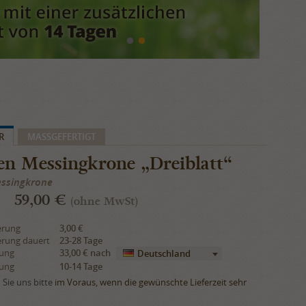
R
​MASSGEFERTIGT
en Messingkrone „Dreiblatt“
essingkrone
59,00 €
(ohne MwSt)
erung
3,00 €
erung dauert
23-28 Tage
rung
33,00 €
nach
Deutschland
rung
10-14 Tage
Sie uns bitte
im Voraus, wenn die gewünschte Lieferzeit sehr