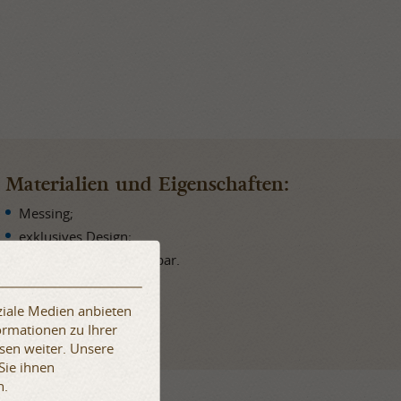
Materialien und Eigenschaften:
Messing;
exklusives Design;
in der Größe veränderbar.
ziale Medien anbieten
ormationen zu Ihrer
sen weiter. Unsere
Sie ihnen
n.