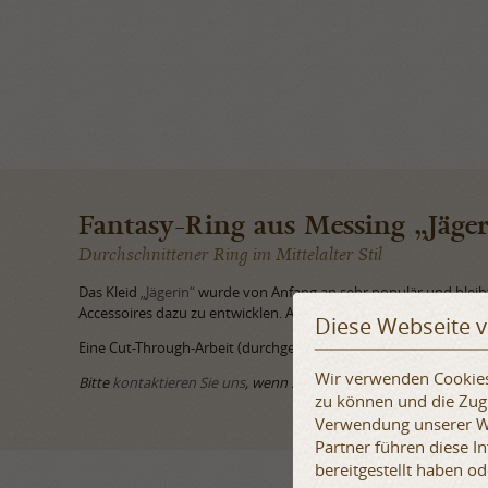
Fantasy-Ring aus Messing „Jäge
Durchschnittener Ring im Mittelalter Stil
Das Kleid
„Jägerin“
wurde von Anfang an sehr populär und bleibt
Accessoires dazu zu entwicklen. Als Ergebnis bieten wir jetzt e
Diese Webseite 
Eine Cut-Through-Arbeit (durchgeschnitten) ist wirklich schön un
Wir verwenden Cookies,
Bitte
kontaktieren Sie uns
, wenn Sie weitere Fragen haben.
zu können und die Zugr
Verwendung unserer We
Partner führen diese 
bereitgestellt haben o