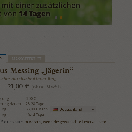
R
​MASSGEFERTIGT
us Messing „Jägerin“
licher durchschnittener Ring
€
21,00 €
(ohne MwSt)
erung
3,00 €
erung dauert
23-28 Tage
rung
33,00 €
nach
Deutschland
rung
10-14 Tage
Sie uns bitte
im Voraus, wenn die gewünschte Lieferzeit sehr