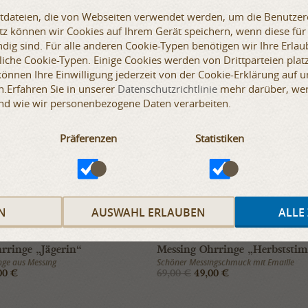
xtdateien, die von Webseiten verwendet werden, um die Benutzere
etz können wir Cookies auf Ihrem Gerät speichern, wenn diese für
dig sind. Für alle anderen Cookie-Typen benötigen wir Ihre Erlaub
iche Cookie-Typen. Einige Cookies werden von Drittparteien platz
SALE
 können Ihre Einwilligung jederzeit von der Cookie-Erklärung auf 
AUF LAGER
.Erfahren Sie in unserer
Datenschutzrichtlinie
mehr darüber, wer 
nd wie wir personenbezogene Daten verarbeiten.
Präferenzen
Statistiken
N
AUSWAHL ERLAUBEN
ALLE
rringe „Jägerin“
Messing Ohrringe „Herbstst
nge aus Messing
Schöner Messingschmuck mit Emaille
00 €
69,00 €
49,00 €