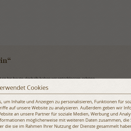
rin“
 so bis heute, deshalb haben wir entschlossen, schöne
ine Reihe davon an, darunter auch diese
Krone
und die
Ohrringe
.
verwendet Cookies
d das Design ist einzigartig.
 um Inhalte und Anzeigen zu personalisieren, Funktionen für so
iffe auf unsere Website zu analysieren. Außerdem geben wir Inf
bsite an unsere Partner für soziale Medien, Werbung und Analy
Informationen möglicherweise mit weiteren Daten zusammen, die 
der die sie im Rahmen Ihrer Nutzung der Dienste gesammelt habe