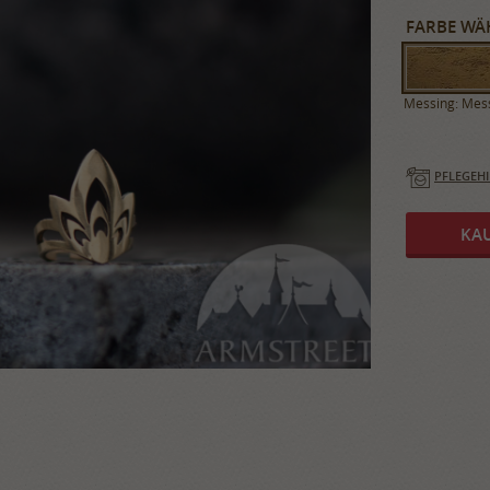
FARBE WÄ
Messing: Mes
PFLEGEH