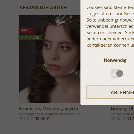
Cookies sind kleine Te
VERWANDTE ARTIKEL
zu gestalten. Laut Ges
Seite unbedingt notwen
verwendet unterschiedl
SALE
SALE
Seiten erscheinen. Sie
AUF LAGER
AUF LAGER
ändern oder widerrufen
kontaktieren können u
Notwendig
ABLEHNE
Krone aus Messing „Jägerin“
Fantasy Oh
Handgemachte Krone im keltischen Stil
Fantasy Ohrri
79,00 €
59,00 €
28,00 €
21,