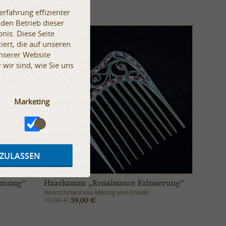
rfahrung effizienter
 den Betrieb dieser
nis. Diese Seite
iert, die auf unseren
SALE
unserer Website
wir sind, wie Sie uns
Marketing
 ZULASSEN
immung”
Haarkamm „Renaissance Erinnerung”
Haarschmuck aus Messing und Emaille
79,00 €
59,00 €