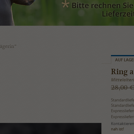
ägerin“
AUF LAGE
Ring a
Mittelalter
28,00 
Standardlief
Standardlief
Expressliefe
Expressliefe
Kontaktieren 
nah ist!