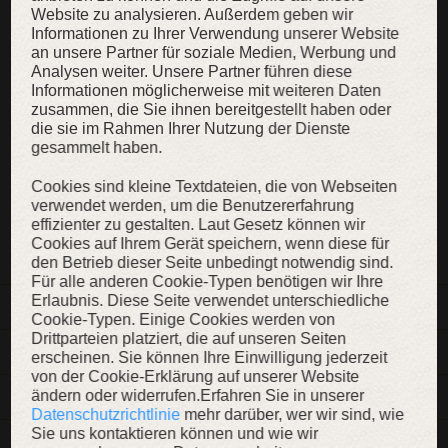
Website zu analysieren. Außerdem geben wir
Informationen zu Ihrer Verwendung unserer Website
​GRÖSSENTABELLE
an unsere Partner für soziale Medien, Werbung und
PFLEGEHINWEISE
Analysen weiter. Unsere Partner führen diese
Informationen möglicherweise mit weiteren Daten
zusammen, die Sie ihnen bereitgestellt haben oder
die sie im Rahmen Ihrer Nutzung der Dienste
gesammelt haben.
KAUFEN
Cookies sind kleine Textdateien, die von Webseiten
verwendet werden, um die Benutzererfahrung
effizienter zu gestalten. Laut Gesetz können wir
ZUR WUNSCHLISTE
Cookies auf Ihrem Gerät speichern, wenn diese für
den Betrieb dieser Seite unbedingt notwendig sind.
Für alle anderen Cookie-Typen benötigen wir Ihre
Erlaubnis. Diese Seite verwendet unterschiedliche
BESCHREIBUNG
Cookie-Typen. Einige Cookies werden von
Drittparteien platziert, die auf unseren Seiten
MATERIALIEN
erscheinen. Sie können Ihre Einwilligung jederzeit
von der Cookie-Erklärung auf unserer Website
ändern oder widerrufen.Erfahren Sie in unserer
DETAILS
Datenschutzrichtlinie
mehr darüber, wer wir sind, wie
Sie uns kontaktieren können und wie wir