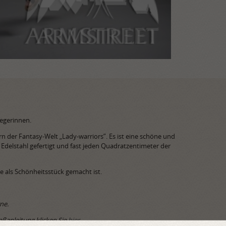
iegerinnen.
rn der Fantasy-Welt „Lady-warriors”. Es ist eine schöne und
 Edelstahl gefertigt und fast jeden Quadratzentimeter der
e als Schönheitsstück gemacht ist.
ne.
aßanleitung klicken Sie
hier.