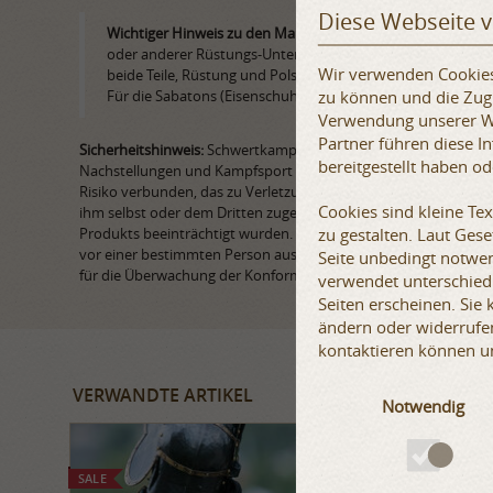
Diese Webseite 
Wichtiger Hinweis zu den Maßen:
bitte berücksichtigen Si
oder anderer Rüstungs-Unterbekleidung, die Sie zu dieser Rü
Wir verwenden Cookies,
beide Teile, Rüstung und Polsterung, bei uns bestellen – in
zu können und die Zugr
Für die Sabatons (Eisenschuhe) benötigen wir Ihre genaue
Verwendung unserer We
Partner führen diese 
Sicherheitshinweis:
Schwertkampf und Fechten ist ein gefährliche
bereitgestellt haben o
Nachstellungen und Kampfsport sowie andere verwandte Arten
Risiko verbunden, das zu Verletzungen oder zum Tod führen ka
Cookies sind kleine Te
ihm selbst oder dem Dritten zugefügt wurden, sowie für Mater
zu gestalten. Laut Ges
Produkts beeinträchtigt wurden. Wir weisen darauf hin, dass a
vor einer bestimmten Person ausgeführt werden müssen, die für 
Seite unbedingt notwen
für die Überwachung der Konformität von Rüstung und Sportwaff
verwendet unterschiedl
Seiten erscheinen. Sie
ändern oder widerrufen
kontaktieren können u
VERWANDTE ARTIKEL
Notwendig
SALE
SALE