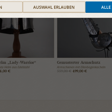
N
AUSWAHL ERLAUBEN
ALLE
elm „Lady-Warrior“
Gemusterter Armschutz
ta Helm aus Edelstahl
Armschienen mit Ellenbogenkacheln
4,00 €
559,00 €
499,00 €