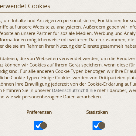
verwendet Cookies
e, dass wir die genaue Größe Ihres Gambesons, der Bekleidung
stung tragen wollen, benötigen. Dies gilt nicht, wenn Sie
 um Inhalte und Anzeigen zu personalisieren, Funktionen für so
 diesem Fall teilen Sie uns bitte Ihre genauen Körpermaße mit.
iffe auf unsere Website zu analysieren. Außerdem geben wir Inf
 Schuhgröße.
bsite an unsere Partner für soziale Medien, Werbung und Analy
Informationen möglicherweise mit weiteren Daten zusammen, die 
r Sport. Fechten, historisches Fechten, mittelalterliche
der die sie im Rahmen Ihrer Nutzung der Dienste gesammelt habe
 von Aktivitäten sind von Natur aus mit einem bestimmten
nn. Das Unternehmen lehnt jegliche Haftung für Schäden ab, die
xtdateien, die von Webseiten verwendet werden, um die Benutzere
ial- oder Folgeschäden, die während der Verwendung des
etz können wir Cookies auf Ihrem Gerät speichern, wenn diese für
lle Handlungen mit Rüstungen, Waffen oder ihren Bestandteilen
die Sicherheit des jeweiligen Ereignisses verantwortlich ist und
dig sind. Für alle anderen Cookie-Typen benötigen wir Ihre Erlaub
en mit den Standards der Veranstaltung akkreditiert ist.
iche Cookie-Typen. Einige Cookies werden von Drittparteien platz
 können Ihre Einwilligung jederzeit von der Cookie-Erklärung auf 
.Erfahren Sie in unserer
Datenschutzrichtlinie
mehr darüber, wer 
nd wie wir personenbezogene Daten verarbeiten.
Präferenzen
Statistiken
SALE