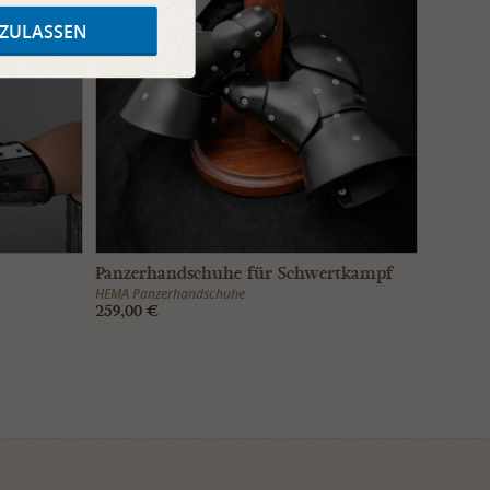
AUF LAGER
 ZULASSEN
Panzerhandschuhe für Schwertkampf
HEMA Panzerhandschuhe
259,00 €