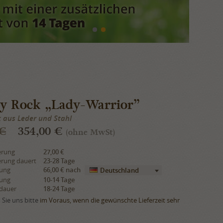
sy Rock „Lady-Warrior”
aus Leder und Stahl
 €
354,00 €
(ohne MwSt)
erung
27,00 €
erung dauert
23-28 Tage
rung
66,00 €
nach
Deutschland
rung
10-14 Tage
sdauer
18-24 Tage
Sie uns bitte
im Voraus, wenn die gewünschte Lieferzeit sehr