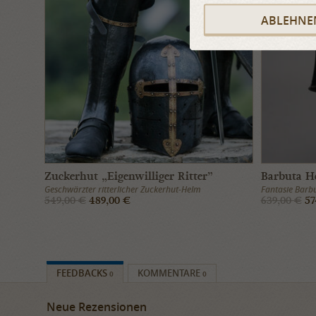
ABLEHNE
Zuckerhut „Eigenwilliger Ritter”
Barbuta H
Geschwärzter ritterlicher Zuckerhut-Helm
Fantasie Barbu
549,00 €
489,00 €
639,00 €
57
FEEDBACKS
KOMMENTARE
0
0
Neue Rezensionen