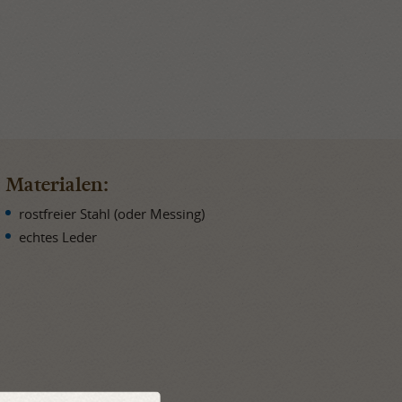
Materialen:
rostfreier Stahl (oder Messing)
echtes Leder