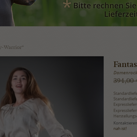
y-Warrior“
Fanta
Damenrock 
394,00
Standardlief
Standardlief
Expressliefe
Expressliefe
Herstellung
Kontaktieren 
nah ist!