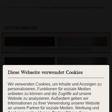
Kontaktieren Sie uns bitte
im Voraus, wenn die gewünschte Lieferzeit sehr nah ist!
OPTION WÄHLEN
Leder: Dunkelbraunes Leder, Metall: Rostfreier Stahl
Leder: Schwarzes Leder, Metall: Rostfreier Stahl
Diese Webseite verwendet Cookies
Wir verwenden Cookies, um Inhalte und Anzeigen zu
MESSDATEN
personalisieren, Funktionen für soziale Medien
anbieten zu können und die Zugriffe auf unsere
Hals:
Website zu analysieren. Außerdem geben wir
cm
Informationen zu Ihrer Verwendung unserer Website
an unsere Partner für soziale Medien, Werbung und
WIE SIE SICH MESSEN SOLLEN?