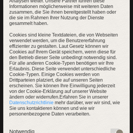
Analysen weiter. Unsere Partner führen diese
PFLEGEHINWEISE
Informationen möglicherweise mit weiteren Daten
zusammen, die Sie ihnen bereitgestellt haben oder
die sie im Rahmen Ihrer Nutzung der Dienste
gesammelt haben.
KAUFEN
Cookies sind kleine Textdateien, die von Webseiten
verwendet werden, um die Benutzererfahrung
effizienter zu gestalten. Laut Gesetz können wir
Cookies auf Ihrem Gerät speichern, wenn diese für
ZUR WUNSCHLISTE
den Betrieb dieser Seite unbedingt notwendig sind.
Für alle anderen Cookie-Typen benötigen wir Ihre
Erlaubnis. Diese Seite verwendet unterschiedliche
Cookie-Typen. Einige Cookies werden von
BESCHREIBUNG
Drittparteien platziert, die auf unseren Seiten
erscheinen. Sie können Ihre Einwilligung jederzeit
von der Cookie-Erklärung auf unserer Website
WEITERE INHALTE
ändern oder widerrufen.Erfahren Sie in unserer
Datenschutzrichtlinie
mehr darüber, wer wir sind, wie
Sie uns kontaktieren können und wie wir
personenbezogene Daten verarbeiten.
SALE
SALE
SAL
Notwendig