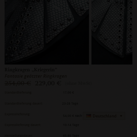
Ringkragen „Kriegerin”
Fantasie geätzter Ringkragen
254,00 €
229,00 €
(ohne MwSt)
Standardlieferung:
17,00 €
Standardlieferung dauert:
23-28 Tage
Expresslieferung:
Deutschland
54,00 €
nach
Expresslieferung dauert:
10-14 Tage
Herstellungsdauer:
65-80 Tage