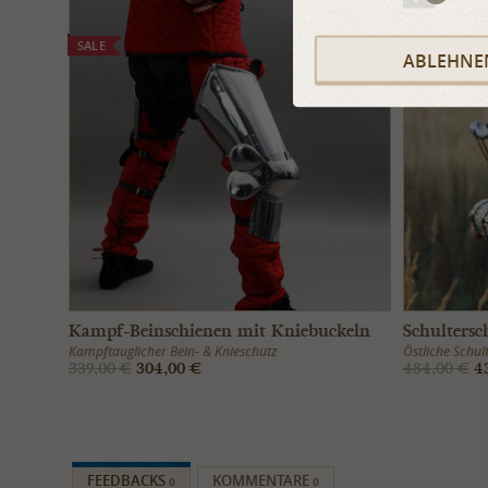
SALE
SALE
ABLEHNE
Kampf-Beinschienen mit Kniebuckeln
Schultersc
Kampftauglicher Bein- & Knieschutz
Östliche Schul
339,00 €
304,00 €
484,00 €
43
FEEDBACKS
KOMMENTARE
0
0