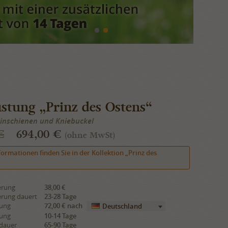
stung „Prinz des Ostens“
einschienen und Kniebuckel
€
694,00 €
(ohne MwSt)
formationen finden Sie in der Kollektion „Prinz des
erung
38,00 €
erung dauert
23-28 Tage
rung
72,00 €
nach
Deutschland
rung
10-14 Tage
sdauer
65-90 Tage