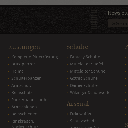
Newslett
Rüstungen
Schuhe
Komplette Ritterrüstung
Fantasy Schuhe
Brustpanzer
Mittelalter Stiefel
Helme
Mittelalter Schuhe
Schulterpanzer
Gothic Schuhe
Armschutz
Damenschuhe
Beinschutz
Wikinger Schuhwerk
Panzerhandschuhe
Arsenal
Armschienen
Dekowaffen
Beinschienen
Schutzschilde
Ringkragen,
Nackenschutz
Ausrüstung für