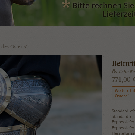
z des Ostens“
Beinrü
Östliche B
774,00 
Weitere In
Ostens“
Standardlief
Standardlief
Expressliefe
Expressliefe
Herstellung