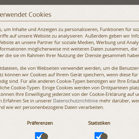
 Wenn Sie fragen haben schicken Sie
uns
eine Anfrage. Bei der
verwendet Cookies
tung klicken Sie
hier
e, dass wir die genaue Größe Ihres Gambeson, der Bekleidung
 um Inhalte und Anzeigen zu personalisieren, Funktionen für so
stung tragen wollen, benötigen. Dies gilt nicht, wenn Sie
iffe auf unsere Website zu analysieren. Außerdem geben wir Inf
 diesem Fall teilen Sie uns bitte Ihre genauen Körpermaße mit.
bsite an unsere Partner für soziale Medien, Werbung und Analy
 Schuhgröße.
Informationen möglicherweise mit weiteren Daten zusammen, die 
der die sie im Rahmen Ihrer Nutzung der Dienste gesammelt habe
r Sport. Fechten, historisches Fechten, mittelalterliche
 von Aktivitäten sind von Natur aus mit einem bestimmten
xtdateien, die von Webseiten verwendet werden, um die Benutzere
nn. Das Unternehmen lehnt jegliche Haftung für Schäden ab, die
etz können wir Cookies auf Ihrem Gerät speichern, wenn diese für
ial- oder Folgeschäden, die während der Verwendung des
dig sind. Für alle anderen Cookie-Typen benötigen wir Ihre Erlaub
lle Handlungen mit Rüstungen, Waffen oder ihren Bestandteilen
iche Cookie-Typen. Einige Cookies werden von Drittparteien platz
die Sicherheit des jeweiligen Ereignisses verantwortlich ist und
 können Ihre Einwilligung jederzeit von der Cookie-Erklärung auf 
en mit den Standards der Veranstaltung akkreditiert ist.
.Erfahren Sie in unserer
Datenschutzrichtlinie
mehr darüber, wer 
nd wie wir personenbezogene Daten verarbeiten.
Präferenzen
Statistiken