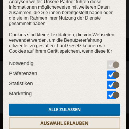
Analysen weiter. Unsere Partner führen diese
Informationen möglicherweise mit weiteren Daten
zusammen, die Sie ihnen bereitgestellt haben oder
Filter
Sortieren
die sie im Rahmen Ihrer Nutzung der Dienste
gesammelt haben.
Kein Artikel gefunden
Cookies sind kleine Textdateien, die von Webseiten
verwendet werden, um die Benutzererfahrung
effizienter zu gestalten. Laut Gesetz können wir
Cookies auf Ihrem Gerät speichern, wenn diese für
den Betrieb dieser Seite unbedingt notwendig sind.
Für alle anderen Cookie-Typen benötigen wir Ihre
Notwendig
Erlaubnis. Diese Seite verwendet unterschiedliche
Newsletter abonnieren!
Cookie-Typen. Einige Cookies werden von
Präferenzen
Drittparteien platziert, die auf unseren Seiten
Statistiken
erscheinen. Sie können Ihre Einwilligung jederzeit
von der Cookie-Erklärung auf unserer Website
Marketing
ändern oder widerrufen.Erfahren Sie in unserer
ABONNIEREN
Datenschutzrichtlinie
mehr darüber, wer wir sind, wie
Sie uns kontaktieren können und wie wir
ALLE ZULASSEN
personenbezogene Daten verarbeiten.
AUSWAHL ERLAUBEN
Exklusives Design
Maßanfertigung