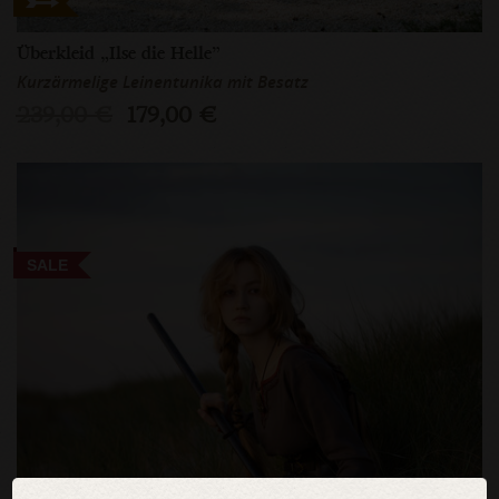
Überkleid „Ilse die Helle”
Kurzärmelige Leinentunika mit Besatz
239,00 €
179,00 €
SALE