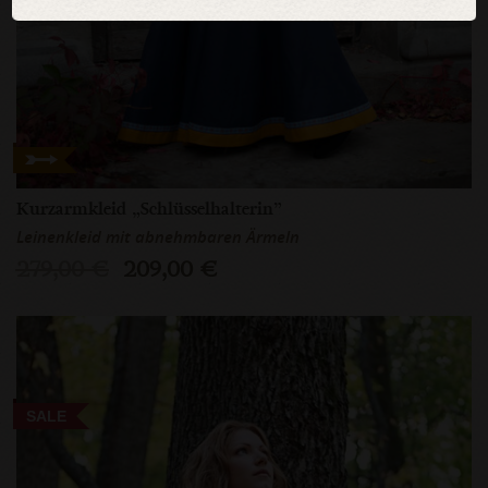
Kurzarmkleid „Schlüsselhalterin”
Leinenkleid mit abnehmbaren Ärmeln
279,00 €
209,00 €
SALE