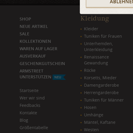
ABLEHNE
Kleidung
SHOP
NEUE ARTIKEL
Kleider
SALE
Tuniken für Frauen
KOLLEKTIONEN
Unterhemden,
WAREN AUF LAGER
Unterkleidung
AUSVERKAUF
Renaissance
Gewandung
GESCHENKGUTSCHEIN
Röcke
ARMSTREET
UNTERSTÜTZEN
NEU
Korsetts, Mieder
Damengarderobe
Startseite
Herrengarderobe
Wer wir sind
Tuniken für Männer
Feedbacks
Hosen
Kontakte
Umhänge
Blog
Mäntel, Kaftane
​Größentabelle
Westen