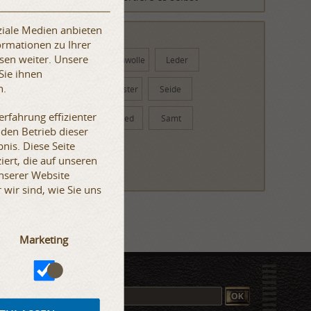
ziale Medien anbieten
MATERIALIEN
ormationen zu Ihrer
sen weiter. Unsere
Messing
Baumwolle
Leder
Sie ihnen
n.
Leinen
Polyester
Seide
rfahrung effizienter
Wildleder
Tweed
Samt
 den Betrieb dieser
nis. Diese Seite
Wolle
iert, die auf unseren
unserer Website
wir sind, wie Sie uns
Marketing
er abonnieren!