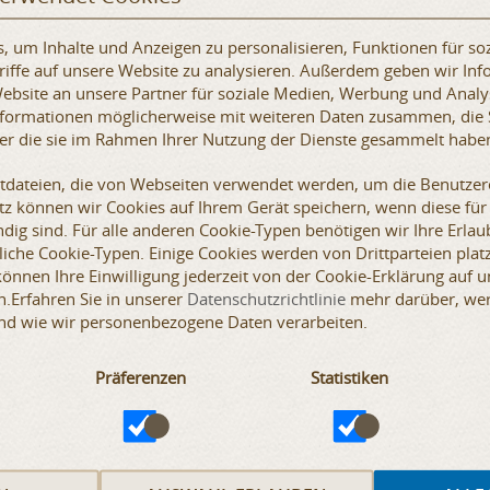
 um Inhalte und Anzeigen zu personalisieren, Funktionen für so
HERRENKLEIDUNG
iffe auf unsere Website zu analysieren. Außerdem geben wir Inf
bsite an unsere Partner für soziale Medien, Werbung und Analy
S
M
L
XL
Informationen möglicherweise mit weiteren Daten zusammen, die 
der die sie im Rahmen Ihrer Nutzung der Dienste gesammelt habe
XXL
3XL
DAMENKLEIDUNG
xtdateien, die von Webseiten verwendet werden, um die Benutzere
etz können wir Cookies auf Ihrem Gerät speichern, wenn diese für
0
2
4
6
dig sind. Für alle anderen Cookie-Typen benötigen wir Ihre Erlaub
iche Cookie-Typen. Einige Cookies werden von Drittparteien platz
8
10
12
 können Ihre Einwilligung jederzeit von der Cookie-Erklärung auf 
.Erfahren Sie in unserer
Datenschutzrichtlinie
mehr darüber, wer 
nd wie wir personenbezogene Daten verarbeiten.
Präferenzen
Statistiken
Newslett