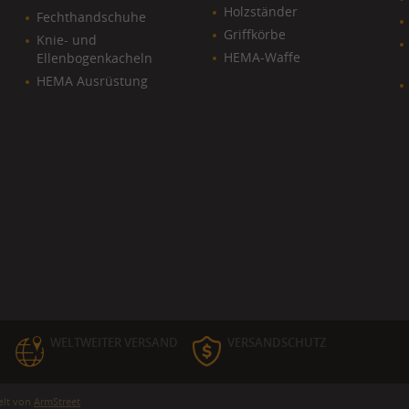
Holzständer
Fechthandschuhe
Griffkörbe
Knie- und
HEMA-Waffe
Ellenbogenkacheln
HEMA Ausrüstung
WELTWEITER VERSAND
VERSANDSCHUTZ
elt von
ArmStreet