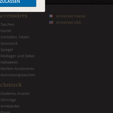
 ZULASSEN
Accessoires
Armstreet France
Armstreet USA
Taschen
Gürtel
Schließen, Fibeln
Gussstück
Spiegel
Feldlager und Dekor
Halloween
Marken-Accessoires
Ausrüstungstaschen
Schmuck
Diademe, Kronen
Ohrringe
Armbänder
Ringe