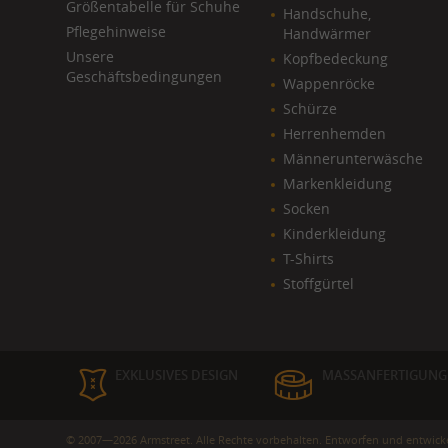
Größentabelle für Schuhe
Handschuhe,
Pflegehinweise
Handwärmer
Unsere
Kopfbedeckung
Geschäftsbedingungen
Wappenröcke
Schürze
Herrenhemden
Männerunterwäsche
Markenkleidung
Socken
Kinderkleidung
T-Shirts
Stoffgürtel
EXKLUSIVES DESIGN
MASSANFERTIGUNG
© 2007—2026 Armstreet. Alle Rechte vorbehalten. Entworfen und entwick