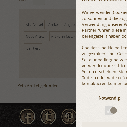
Wir verwenden Cookies,
FARBEN
zu können und die Zugr
Verwendung unserer We
Alle Artikel
Artikel im Angebot
Partner führen diese 
bereitgestellt haben o
Neue Artikel
Artikel in fester Größe
Cookies sind kleine Te
Limitiert
zu gestalten. Laut Ges
Seite unbedingt notwen
verwendet unterschiedl
Seiten erscheinen. Sie
ändern oder widerrufen
kontaktieren können u
Kein Artikel gefunden
Notwendig