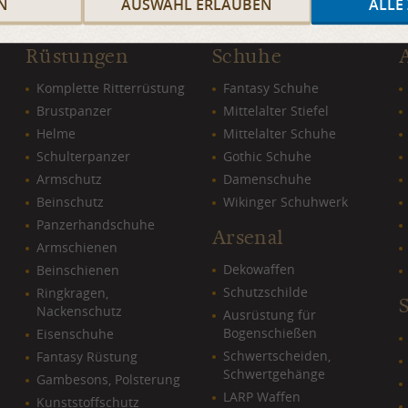
N
AUSWAHL ERLAUBEN
ALLE
Rüstungen
Schuhe
Komplette Ritterrüstung
Fantasy Schuhe
Brustpanzer
Mittelalter Stiefel
Helme
Mittelalter Schuhe
Schulterpanzer
Gothic Schuhe
Armschutz
Damenschuhe
Beinschutz
Wikinger Schuhwerk
Panzerhandschuhe
Arsenal
Armschienen
Dekowaffen
Beinschienen
Schutzschilde
Ringkragen,
Nackenschutz
Ausrüstung für
Bogenschießen
Eisenschuhe
Schwertscheiden,
Fantasy Rüstung
Schwertgehänge
Gambesons, Polsterung
LARP Waffen
Kunststoffschutz