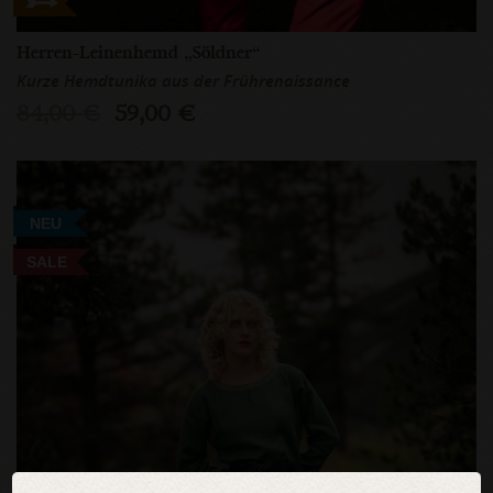
Herren-Leinenhemd „Söldner“
Kurze Hemdtunika aus der Frührenaissance
84,00 €
59,00 €
NEU
SALE