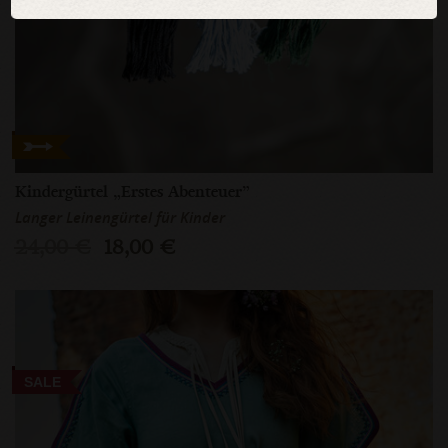
Kindergürtel „Erstes Abenteuer”
Langer Leinengürtel für Kinder
24,00 €
18,00 €
SALE