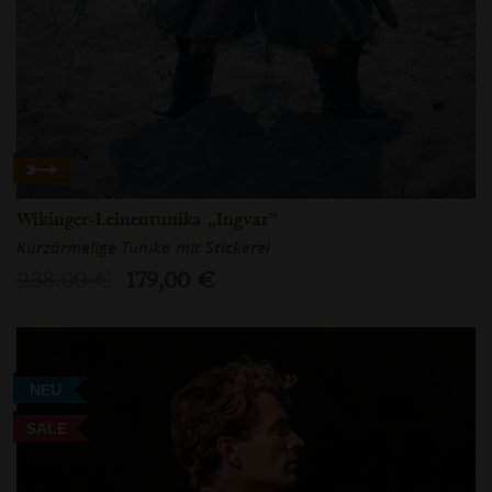
Wikinger-Leinentunika „Ingvar”
Kurzärmelige Tunika mit Stickerei
238,00 €
179,00 €
NEU
SALE