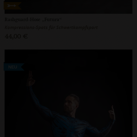
Rashguard-Hose „Futura“
Kompressions-Spats für Schwertkampfsport
44,00 €
NEU