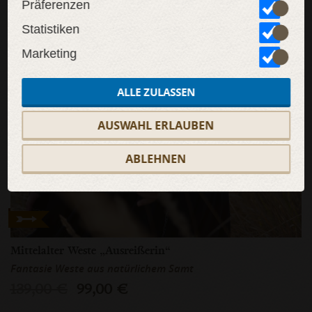
Präferenzen
Statistiken
Marketing
ALLE ZULASSEN
AUSWAHL ERLAUBEN
ABLEHNEN
Mittelalter Weste „Ausreißerin“
Fantasie Weste aus natürlichem Samt
139,00 €
99,00 €