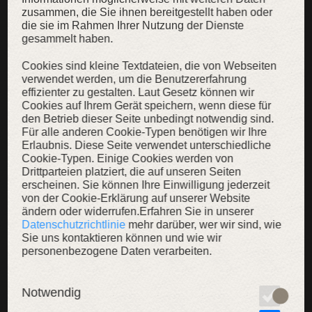
zusammen, die Sie ihnen bereitgestellt haben oder
die sie im Rahmen Ihrer Nutzung der Dienste
gesammelt haben.
Samtweste „Prinzessin im Exil“
Feine Damenweste aus echtem Samt
Cookies sind kleine Textdateien, die von Webseiten
verwendet werden, um die Benutzererfahrung
139,00 €
99,00 €
effizienter zu gestalten. Laut Gesetz können wir
Cookies auf Ihrem Gerät speichern, wenn diese für
den Betrieb dieser Seite unbedingt notwendig sind.
Für alle anderen Cookie-Typen benötigen wir Ihre
Erlaubnis. Diese Seite verwendet unterschiedliche
Cookie-Typen. Einige Cookies werden von
Drittparteien platziert, die auf unseren Seiten
SALE
erscheinen. Sie können Ihre Einwilligung jederzeit
von der Cookie-Erklärung auf unserer Website
ändern oder widerrufen.Erfahren Sie in unserer
Datenschutzrichtlinie
mehr darüber, wer wir sind, wie
Sie uns kontaktieren können und wie wir
personenbezogene Daten verarbeiten.
Notwendig