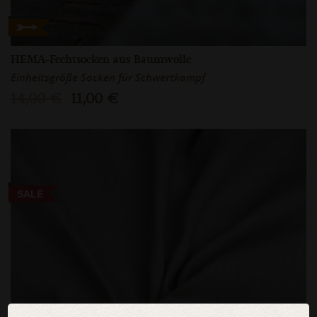
HEMA-Fechtsocken aus Baumwolle
Einheitsgröße Socken für Schwertkampf
14,00 €
11,00 €
SALE