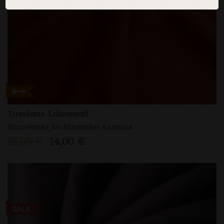
Terrakotta-Leinenstoff
Naturleinen für Mittelalter Kostüme
19,00 €
14,00 €
SALE