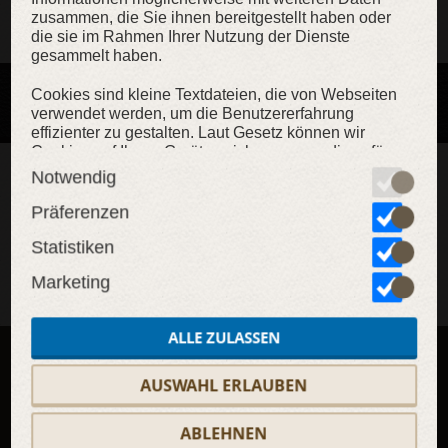
zusammen, die Sie ihnen bereitgestellt haben oder
Kein Artikel gefunden
die sie im Rahmen Ihrer Nutzung der Dienste
gesammelt haben.
Cookies sind kleine Textdateien, die von Webseiten
verwendet werden, um die Benutzererfahrung
effizienter zu gestalten. Laut Gesetz können wir
Cookies auf Ihrem Gerät speichern, wenn diese für
den Betrieb dieser Seite unbedingt notwendig sind.
Notwendig
Newsletter abonnieren!
Für alle anderen Cookie-Typen benötigen wir Ihre
Erlaubnis. Diese Seite verwendet unterschiedliche
Präferenzen
Cookie-Typen. Einige Cookies werden von
Statistiken
Drittparteien platziert, die auf unseren Seiten
erscheinen. Sie können Ihre Einwilligung jederzeit
ABONNIEREN
Marketing
von der Cookie-Erklärung auf unserer Website
ändern oder widerrufen.Erfahren Sie in unserer
Datenschutzrichtlinie
mehr darüber, wer wir sind, wie
ALLE ZULASSEN
Sie uns kontaktieren können und wie wir
personenbezogene Daten verarbeiten.
Exklusives Design
Maßanfertigung
AUSWAHL ERLAUBEN
Weltweiter Versand
Versandschutz
ABLEHNEN