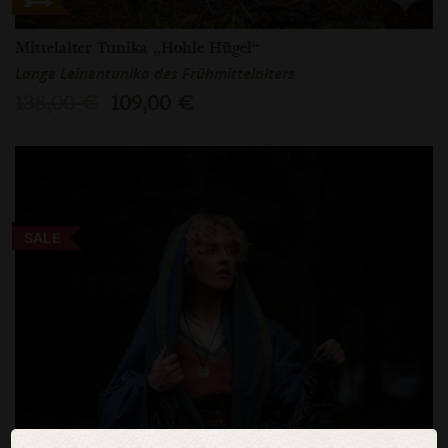
Mittelalter Tunika „Hohle Hügel“
Lange Leinentunika des Frühmittelalters
138,00 €
109,00 €
SALE