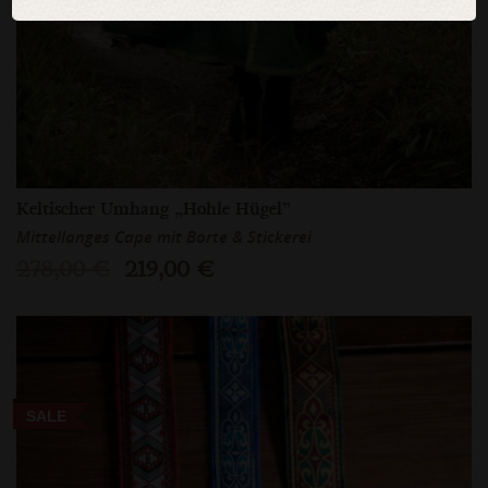
Keltischer Umhang „Hohle Hügel”
Mittellanges Cape mit Borte & Stickerei
278,00 €
219,00 €
SALE