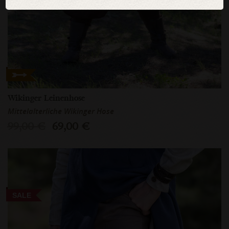
Wikinger Leinenhose
Mittelalterliche Wikinger Hose
99,00 €
69,00 €
SALE