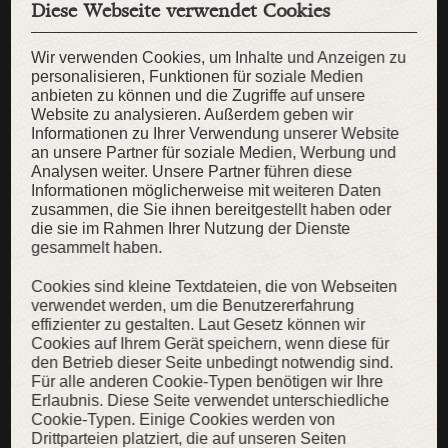
Diese Webseite verwendet Cookies
Wir verwenden Cookies, um Inhalte und Anzeigen zu
personalisieren, Funktionen für soziale Medien
anbieten zu können und die Zugriffe auf unsere
Website zu analysieren. Außerdem geben wir
Informationen zu Ihrer Verwendung unserer Website
an unsere Partner für soziale Medien, Werbung und
Analysen weiter. Unsere Partner führen diese
Informationen möglicherweise mit weiteren Daten
zusammen, die Sie ihnen bereitgestellt haben oder
die sie im Rahmen Ihrer Nutzung der Dienste
gesammelt haben.
Cookies sind kleine Textdateien, die von Webseiten
verwendet werden, um die Benutzererfahrung
effizienter zu gestalten. Laut Gesetz können wir
Wikinger Tunika „Erik der Späher“
Cookies auf Ihrem Gerät speichern, wenn diese für
den Betrieb dieser Seite unbedingt notwendig sind.
Leinentunika für Herren im Wikinger-Stil
Für alle anderen Cookie-Typen benötigen wir Ihre
119,00 €
89,00 €
Erlaubnis. Diese Seite verwendet unterschiedliche
Cookie-Typen. Einige Cookies werden von
Drittparteien platziert, die auf unseren Seiten