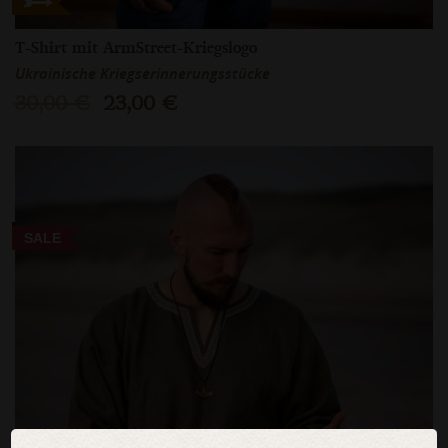
T-Shirt mit ArmStreet-Kriegslogo
Ukrainische Kriegserinnerungsstücke
30,00 €
23,00 €
SALE