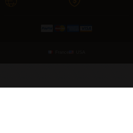
France
USA