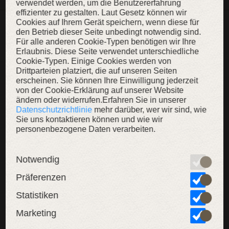
verwendet werden, um die Benutzererfahrung
effizienter zu gestalten. Laut Gesetz können wir
Cookies auf Ihrem Gerät speichern, wenn diese für
WEITERE INHALTE
den Betrieb dieser Seite unbedingt notwendig sind.
Für alle anderen Cookie-Typen benötigen wir Ihre
Erlaubnis. Diese Seite verwendet unterschiedliche
Cookie-Typen. Einige Cookies werden von
NEU
NEU
Drittparteien platziert, die auf unseren Seiten
erscheinen. Sie können Ihre Einwilligung jederzeit
SAL
von der Cookie-Erklärung auf unserer Website
ändern oder widerrufen.Erfahren Sie in unserer
LIMITIERT
LIMITIERT
Datenschutzrichtlinie
mehr darüber, wer wir sind, wie
Sie uns kontaktieren können und wie wir
personenbezogene Daten verarbeiten.
Notwendig
Präferenzen
Borte mit schwarzem Hintergrund
Schmale Borte „Waldprinzessin”
Statistiken
Goldene Borte mit
Silbernes / goldenes
Dunkel
Marketing
Wellenmuster, 18 mm
Blumenmuster 20 mm
Mittela