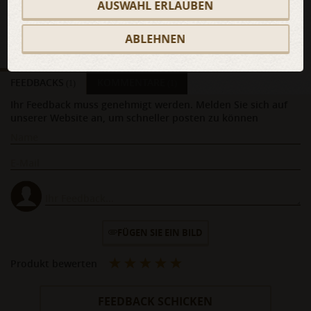
AUSWAHL ERLAUBEN
ABLEHNEN
FEEDBACKS
KOMMENTARE
(1)
(1)
Ihr Feedback muss genehmigt werden. Melden Sie sich auf
unserer Website an, um schneller posten zu können
FÜGEN SIE EIN BILD
Produkt bewerten
FEEDBACK SCHICKEN