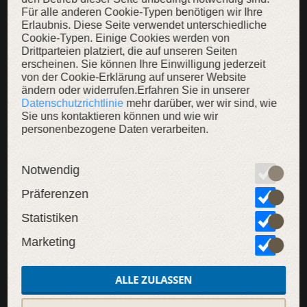
Für alle anderen Cookie-Typen benötigen wir Ihre
Erlaubnis. Diese Seite verwendet unterschiedliche
WEITERE INHALTE
Cookie-Typen. Einige Cookies werden von
Drittparteien platziert, die auf unseren Seiten
erscheinen. Sie können Ihre Einwilligung jederzeit
von der Cookie-Erklärung auf unserer Website
ändern oder widerrufen.Erfahren Sie in unserer
Datenschutzrichtlinie
mehr darüber, wer wir sind, wie
SALE
Sie uns kontaktieren können und wie wir
personenbezogene Daten verarbeiten.
Notwendig
Präferenzen
Statistiken
Marketing
Wikinger Kaftan „Jarl Erik“
Wikinger Kampfhelm aus Leder
Bestickter Wikinger
Valsgärde exklusiver
Ringkr
Wollmantel
belederter Helm
Lederh
ALLE ZULASSEN
319,00 €
269,00 €
1.049,00 €
219,