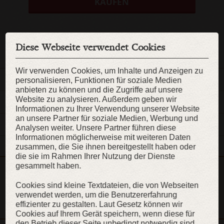
KAUFEN
ZUR WUNSCHLISTE
Diese Webseite verwendet Cookies
Wir verwenden Cookies, um Inhalte und Anzeigen zu
BESCHREIBUNG
personalisieren, Funktionen für soziale Medien
anbieten zu können und die Zugriffe auf unsere
Website zu analysieren. Außerdem geben wir
MATERIAL
Informationen zu Ihrer Verwendung unserer Website
an unsere Partner für soziale Medien, Werbung und
GRÖSSE UND ANDERE DETAILS
Analysen weiter. Unsere Partner führen diese
Informationen möglicherweise mit weiteren Daten
zusammen, die Sie ihnen bereitgestellt haben oder
die sie im Rahmen Ihrer Nutzung der Dienste
gesammelt haben.
Dieser Artikel ist Teil der Kollektion „Wikinger“
Cookies sind kleine Textdateien, die von Webseiten
KOLLEKTION ANZEIGEN
verwendet werden, um die Benutzererfahrung
effizienter zu gestalten. Laut Gesetz können wir
Cookies auf Ihrem Gerät speichern, wenn diese für
den Betrieb dieser Seite unbedingt notwendig sind.