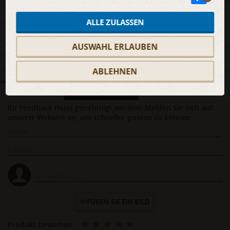
BESCHREIBUNG
ALLE ZULASSEN
MATERIALIEN
AUSWAHL ERLAUBEN
DETAILS
ABLEHNEN
FEEDBACKS
KOMMENTARE
(0)
(0)
Ihr Feedback muss genehmigt werden. Melden Sie sich auf
unserer Website an, um schneller posten zu können
FÜGEN SIE EIN BILD
Produkt bewerten