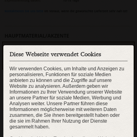
Expresslieferung dauert:
10-14 Tage
Kontaktieren Sie uns bitte
im Voraus, wenn die gewünschte Lieferzeit sehr nah ist!
HAUPTMATERIAL/AKZENTE
Diese Webseite verwendet Cookies
Hauptmaterial: Schwarzer Kunststoff, Akzente: Standardgriff mit imitiertem
Lederkordel
Wir verwenden Cookies, um Inhalte und Anzeigen zu
personalisieren, Funktionen für soziale Medien
anbieten zu können und die Zugriffe auf unsere
Website zu analysieren. Außerdem geben wir
Hauptmaterial: Schwarzer Kunststoff, Akzente: Geteilter Griff mit
Informationen zu Ihrer Verwendung unserer Website
Lederumwicklung imitiert
an unsere Partner für soziale Medien, Werbung und
Analysen weiter. Unsere Partner führen diese
Informationen möglicherweise mit weiteren Daten
zusammen, die Sie ihnen bereitgestellt haben oder
Hauptmaterial: Schwarzer Kunststoff, Akzente: Standardgriff mit
die sie im Rahmen Ihrer Nutzung der Dienste
Lederumwicklung imitiert
gesammelt haben.