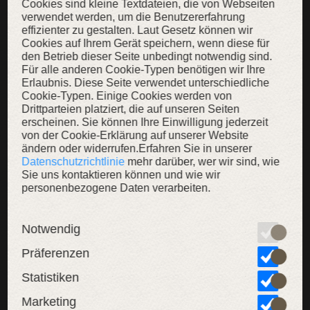
Cookies sind kleine Textdateien, die von Webseiten
verwendet werden, um die Benutzererfahrung
Hauptmaterial: Schwarzer Kunststoff, Akzente: Geteilter Griff mit
Lederkordel-Imitat
effizienter zu gestalten. Laut Gesetz können wir
Cookies auf Ihrem Gerät speichern, wenn diese für
den Betrieb dieser Seite unbedingt notwendig sind.
Für alle anderen Cookie-Typen benötigen wir Ihre
Hauptmaterial: Schwarzer Kunststoff, Akzente: Geteilter Griff mit Kordel
Erlaubnis. Diese Seite verwendet unterschiedliche
imitiert
Cookie-Typen. Einige Cookies werden von
Drittparteien platziert, die auf unseren Seiten
erscheinen. Sie können Ihre Einwilligung jederzeit
von der Cookie-Erklärung auf unserer Website
Hauptmaterial: Schwarzer Kunststoff, Akzente: Standardgriff mit Kordel
ändern oder widerrufen.Erfahren Sie in unserer
imitiert
Datenschutzrichtlinie
mehr darüber, wer wir sind, wie
Sie uns kontaktieren können und wie wir
personenbezogene Daten verarbeiten.
KAUFEN
Notwendig
Präferenzen
ZUR WUNSCHLISTE
Statistiken
Marketing