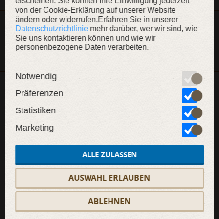
erscheinen. Sie können Ihre Einwilligung jederzeit
von der Cookie-Erklärung auf unserer Website
ändern oder widerrufen.Erfahren Sie in unserer
Dieser Artikel ist Teil der Kollektion „Die hohlen Hügel“
Datenschutzrichtlinie
mehr darüber, wer wir sind, wie
Sie uns kontaktieren können und wie wir
KOLLEKTION ANZEIGEN
personenbezogene Daten verarbeiten.
Notwendig
Präferenzen
WEITERE INHALTE
Statistiken
Marketing
SALE
SALE
SAL
ALLE ZULASSEN
AUSWAHL ERLAUBEN
ABLEHNEN