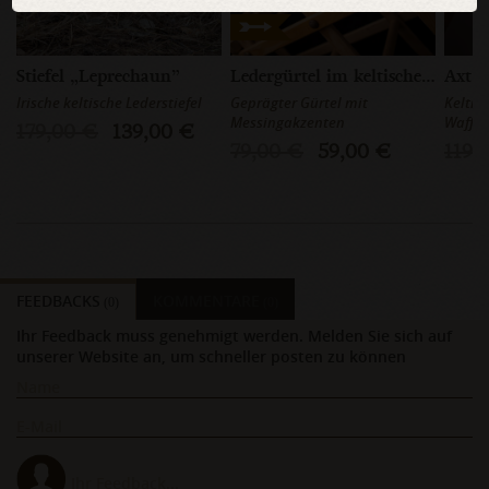
Stiefel „Leprechaun”
Ledergürtel im keltischen Stil
Irische keltische Lederstiefel
Geprägter Gürtel mit
Keltis
Messingakzenten
Waffe
179,00 €
139,00 €
79,00 €
59,00 €
119,
FEEDBACKS
KOMMENTARE
(0)
(0)
Ihr Feedback muss genehmigt werden. Melden Sie sich auf
unserer Website an, um schneller posten zu können