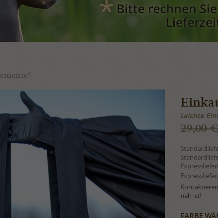
lemente“
Einka
Leichte Ei
29,00 €
Standardlief
Standardlief
Expressliefe
Expressliefe
Kontaktieren 
nah ist!
FARBE WÄ