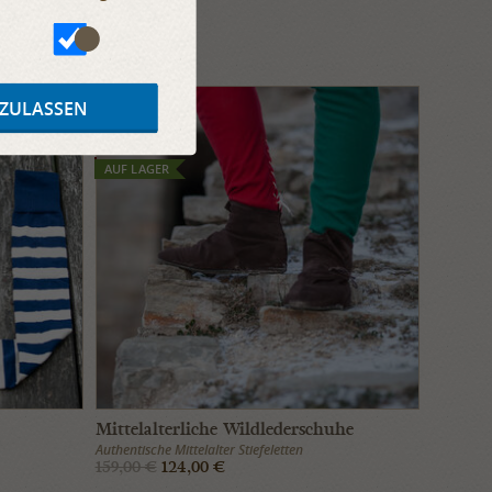
 ZULASSEN
SALE
AUF LAGER
Mittelalterliche Wildlederschuhe
Authentische Mittelalter Stiefeletten
159,00 €
124,00 €