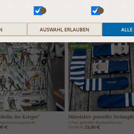
N
AUSWAHL ERLAUBEN
ALLE
SALE
AUF LAGER
obelin des Krieges”
Mittelalter gestreifte Strümpfe
iegserinnerungsstücke
3 Paar gestreifte Baumwollsocken
00 €
30,00 €
23,00 €