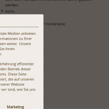
werden;
leicht;
wasserabweisend;
ArmStreet-Logo auf der Vorderseite;
Innentasche.
ziale Medien anbieten
ormationen zu Ihrer
sen weiter. Unsere
Sie ihnen
n.
rfahrung effizienter
 den Betrieb dieser
nis. Diese Seite
iert, die auf unseren
unserer Website
wir sind, wie Sie uns
Marketing