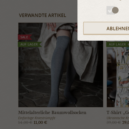
VERWANDTE ARTIKEL
ABLEHNE
SALE
SALE
AUF LAGER
AUF LAGER
Mittelalterliche Baumwollsocken
T-Shirt „G
Einfarbige Kniestrümpfe
Ukrainische Kr
14,00 €
11,00 €
39,00 €
29,