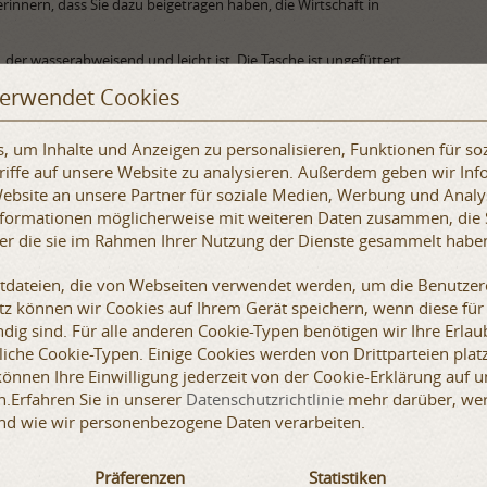
erinnern, dass Sie dazu beigetragen haben, die Wirtschaft in
der wasserabweisend und leicht ist. Die Tasche ist ungefüttert
gem Stoff an den Griffen. Durch den dünnen Stoff lässt er sich
verwendet Cookies
s gibt zwei Taschen - eine befindet sich im Inneren und ist Teil
e andere wird mit einer Schnur an der Tasche befestigt, in die
verschluss versehen werden kann. Auf der Vorderseite der
 um Inhalte und Anzeigen zu personalisieren, Funktionen für so
ssen Seite „ArmStreet“ aufgedruckt ist.
iffe auf unsere Website zu analysieren. Außerdem geben wir Inf
bsite an unsere Partner für soziale Medien, Werbung und Analy
nen nahe gelegenen Krieg und eine globale Rezession. Wir
Informationen möglicherweise mit weiteren Daten zusammen, die 
 um unsere Mitarbeiter und deren Familien zu kümmern und mit
der die sie im Rahmen Ihrer Nutzung der Dienste gesammelt habe
r zu arbeiten, unsere Mitarbeiter so weit wie möglich zu
 Ihr Gesicht zaubern. Gleichzeitig sind wir entschlossen,
rleisten. Deshalb erhalten wir bei jedem Kauf dieser Tasche
xtdateien, die von Webseiten verwendet werden, um die Benutzere
en Industriezweigen helfen.
etz können wir Cookies auf Ihrem Gerät speichern, wenn diese für
dig sind. Für alle anderen Cookie-Typen benötigen wir Ihre Erlaub
Sie sich beim Betreten der Außenwelt und halten Sie Abstand zu
iche Cookie-Typen. Einige Cookies werden von Drittparteien platz
 Dank, dass Sie unsere Welt weiterhin am Laufen halten und die
 können Ihre Einwilligung jederzeit von der Cookie-Erklärung auf 
.
.Erfahren Sie in unserer
Datenschutzrichtlinie
mehr darüber, wer 
ne.
nd wie wir personenbezogene Daten verarbeiten.
Präferenzen
Statistiken