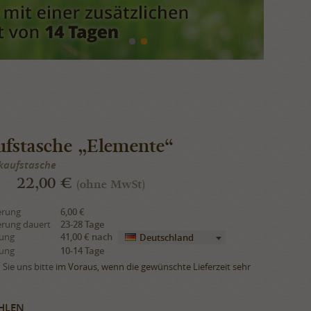
ufstasche „Elemente“
nkaufstasche
22,00 €
(ohne MwSt)
erung
6,00 €
erung dauert
23-28 Tage
rung
41,00 €
nach
Deutschland
rung
10-14 Tage
Sie uns bitte
im Voraus, wenn die gewünschte Lieferzeit sehr
HLEN