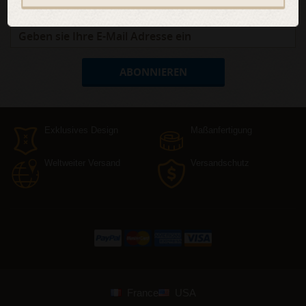
Newsletter abonnieren!
ABONNIEREN
Exklusives Design
Maßanfertigung
Weltweiter Versand
Versandschutz
France
USA