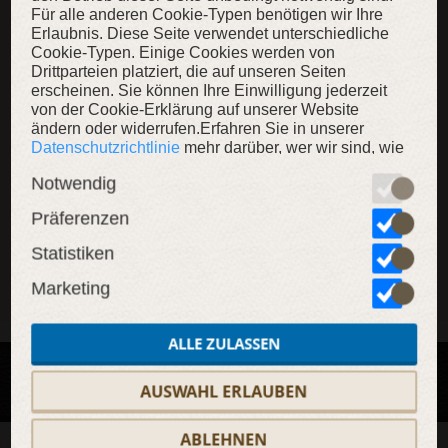
Bitte
melden Sie sich an
oder
registrieren Sie sich
um
Für alle anderen Cookie-Typen benötigen wir Ihre
Kommentare ohne Zensierung zu posten.
Erlaubnis. Diese Seite verwendet unterschiedliche
Cookie-Typen. Einige Cookies werden von
Drittparteien platziert, die auf unseren Seiten
erscheinen. Sie können Ihre Einwilligung jederzeit
von der Cookie-Erklärung auf unserer Website
ändern oder widerrufen.Erfahren Sie in unserer
Datenschutzrichtlinie
mehr darüber, wer wir sind, wie
Sie uns kontaktieren können und wie wir
Notwendig
FÜGEN SIE EIN BILD
personenbezogene Daten verarbeiten.
Präferenzen
KOMMENTAR HINZUFÜGEN
Statistiken
Marketing
Über neue Kommentare zur Post möchte
Benachrichtigungen erhalten
ALLE ZULASSEN
AUSWAHL ERLAUBEN
ABLEHNEN