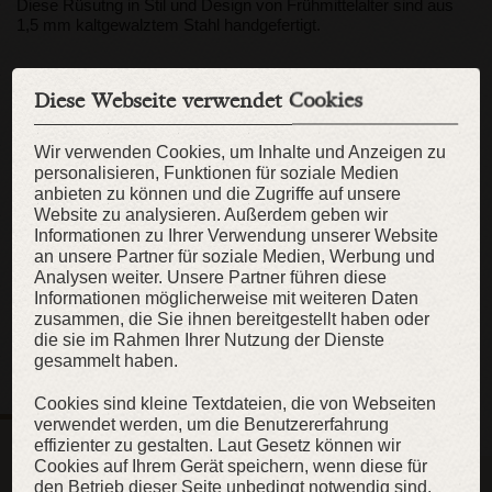
Diese Rüsutng in Stil und Design von Frühmittelalter sind aus
1,5 mm kaltgewalztem Stahl handgefertigt.
2 Kniekacheln und 2 Ellbogenkacheln mit abnehmbaren
Muscheln. Die haben sowohl die Lederriemen mit Schließen, als
Diese Webseite verwendet Cookies
auch die Löcher für Verbindung mit Arm,-Beinzeug.
Wir verwenden Cookies, um Inhalte und Anzeigen zu
Unsere Rüstungen sind ausschließlich handgefertigt. Wir
personalisieren, Funktionen für soziale Medien
verwenden keine modernen, mechanischen Prozesse in der
anbieten zu können und die Zugriffe auf unsere
Fertigung. Jedes Detail der Rüstung wird aus Flachstahl Stück
Website zu analysieren. Außerdem geben wir
komplett handgefertigt und auch von Hand poliert. Das Ergebnis
Informationen zu Ihrer Verwendung unserer Website
ist eine Rüstung, die dem historischen Prototyp sehr nahe
an unsere Partner für soziale Medien, Werbung und
kommt.
Analysen weiter. Unsere Partner führen diese
Informationen möglicherweise mit weiteren Daten
zusammen, die Sie ihnen bereitgestellt haben oder
die sie im Rahmen Ihrer Nutzung der Dienste
gesammelt haben.
Cookies sind kleine Textdateien, die von Webseiten
verwendet werden, um die Benutzererfahrung
KOMMENTARE
(0)
effizienter zu gestalten. Laut Gesetz können wir
Cookies auf Ihrem Gerät speichern, wenn diese für
*Ihr Kommentar wird nach der Genehmigung sichtbar sein..
den Betrieb dieser Seite unbedingt notwendig sind.