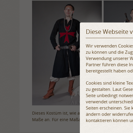
Diese Webseite 
Wir verwenden Cookies,
zu können und die Zugr
Verwendung unserer We
Partner führen diese 
bereitgestellt haben o
Cookies sind kleine Te
zu gestalten. Laut Ges
Seite unbedingt notwen
verwendet unterschiedl
Seiten erscheinen. Sie
Dieses Kostüm ist, wie alle unsere Produkte, auf Ma
ändern oder widerrufen
Maße an. Für eine Maßanleitung klicken Sie
hier.
kontaktieren können u