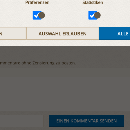
Präferenzen
Statistiken
Alle Nachrichten
N
AUSWAHL ERLAUBEN
ALLE
mentare ohne Zensierung zu posten.