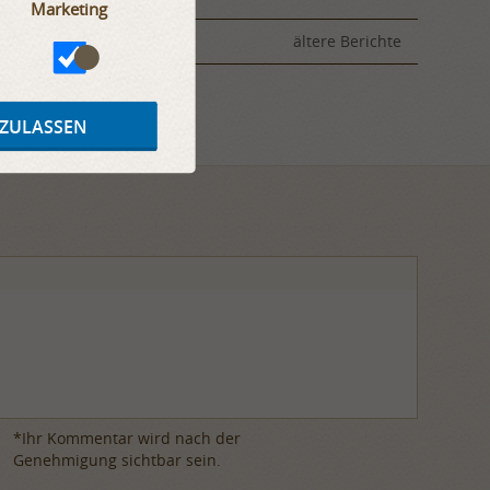
Marketing
ältere Berichte
 ZULASSEN
*Ihr Kommentar wird nach der
Genehmigung sichtbar sein.