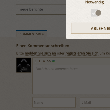
Notwendig
neue Berichte
ABLEHNE
KOMMENTARE
0
Einen Kommentar schreiben
Bitte
melden Sie sich an
oder
registrieren Sie sich
um Kom