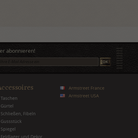
er abonnieren!
Accessoires
Armstreet France
Armstreet USA
Taschen
Gürtel
Schließen, Fibeln
Gussstück
Spiegel
Feldlager und Dekor