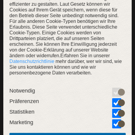
effizienter zu gestalten. Laut Gesetz können wir
Diese eleganten Wildlederstiefel sind als Teil unserer Fantasy-
Cookies auf Ihrem Gerät speichern, wenn diese für
Serie „Tochter des Alchimisten“ entworfen und ergänzen
den Betrieb dieser Seite unbedingt notwendig sind.
diesen Charakter perfekt.
Für alle anderen Cookie-Typen benötigen wir Ihre
Erlaubnis. Diese Seite verwendet unterschiedliche
Das Design im mittelalterlichen Stil ist eine großartige
Cookie-Typen. Einige Cookies werden von
Ergänzung zu Ihrem SCA, LARP, Fantasy oder Mittelalter Look.
Drittparteien platziert, die auf unseren Seiten
Die Stiefel haben eine Ledersohle mit einer dünnen,
erscheinen. Sie können Ihre Einwilligung jederzeit
schützenden Gummiauflage und garantieren Ihnen einen hohen
von der Cookie-Erklärung auf unserer Website
Tragekomfort bei sehr authentischem Aussehen. Die
ändern oder widerrufen.Erfahren Sie in unserer
Schnürbänder auf der Rückseite des Stiefels ermöglichen eine
Datenschutzrichtlinie
mehr darüber, wer wir sind, wie
perfekte, schlanke Anpassung an Knöchel und Wadenpartie.
Sie uns kontaktieren können und wie wir
personenbezogene Daten verarbeiten.
Notwendig
Präferenzen
Statistiken
Marketing