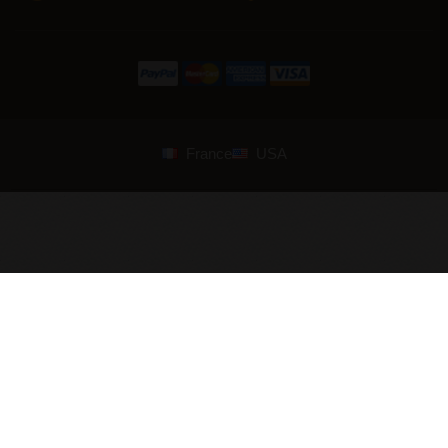
France
USA