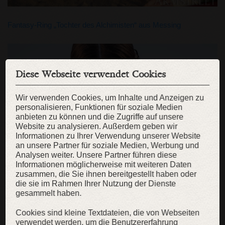
Fantasy-Ring „Tochter des Alchimisten“ aus Messing
Diese Webseite verwendet Cookies
Wir verwenden Cookies, um Inhalte und Anzeigen zu
personalisieren, Funktionen für soziale Medien
anbieten zu können und die Zugriffe auf unsere
Website zu analysieren. Außerdem geben wir
Informationen zu Ihrer Verwendung unserer Website
an unsere Partner für soziale Medien, Werbung und
Analysen weiter. Unsere Partner führen diese
Informationen möglicherweise mit weiteren Daten
zusammen, die Sie ihnen bereitgestellt haben oder
die sie im Rahmen Ihrer Nutzung der Dienste
gesammelt haben.
Frauen Stiefel aus echtem Wildleder „Tochter des Alchimisten“
Cookies sind kleine Textdateien, die von Webseiten
verwendet werden, um die Benutzererfahrung
Stiefel aus echtem Wildleder „Tochter des Alchimisten“